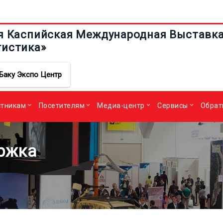
я Каспийская Международная Выставка 
гистика»
Баку Экспо Центр
стникам
Посетителям
Медиа-центр
Сервисы
Обрат
ржка