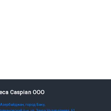
teca Caspian OOO
Азербайджан, город Баку,
римановский р-н, ул. Заура Нудиралиева, 61,