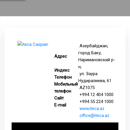
Азербайджан,
город Баку,
Адрес
Наримановский р-
н,
Индекс
ул. Заура
Телефон
Нудиралиева, 61
Мобильный
AZ1075
телефон
+994 12 404 1000
Сайт
+994 55 224 1000
E-mail
www.iteca.az
office@iteca.az