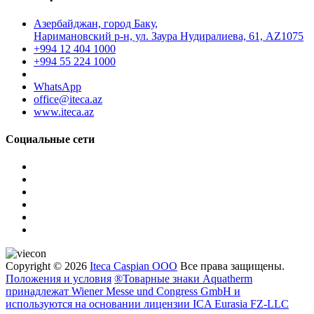
Азербайджан, город Баку,
Наримановский р-н, ул. Заура Нудиралиева, 61, AZ1075
+994 12 404 1000
+994 55 224 1000
WhatsApp
office@iteca.az
www.iteca.az
Социальные сети
Copyright © 2026
Iteca Caspian OOO
Все права защищены.
Положения и условия
®Товарные знаки Aquatherm
принадлежат Wiener Messe und Congress GmbH и
используются на основании лицензии ICA Eurasia FZ-LLC