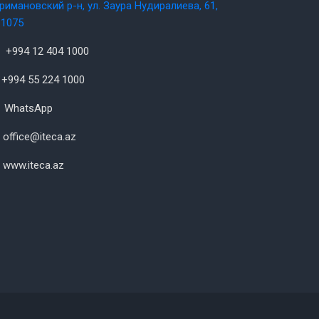
римановский р-н, ул. Заура Нудиралиева, 61,
1075
+994 12 404 1000
+994 55 224 1000
WhatsApp
office@iteca.az
www.iteca.az