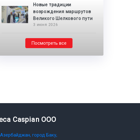
Новые традиции
возрождения маршрутов
Великого Шелкового пути
3 июня 2026
Посмотреть все
teca Caspian OOO
Азербайджан, город Баку,