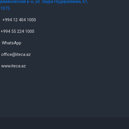
римановский р-н, ул. Заура Нудиралиева, 61,
1075
+994 12 404 1000
+994 55 224 1000
WhatsApp
office@iteca.az
www.iteca.az