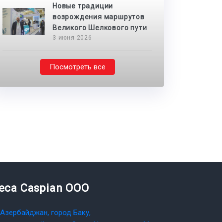
Новые традиции
возрождения маршрутов
Великого Шелкового пути
3 июня 2026
Посмотреть все
teca Caspian OOO
Азербайджан, город Баку,