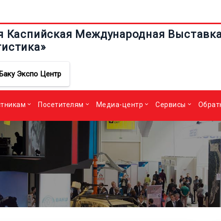
я Каспийская Международная Выставка 
гистика»
Баку Экспо Центр
стникам
Посетителям
Медиа-центр
Сервисы
Обрат