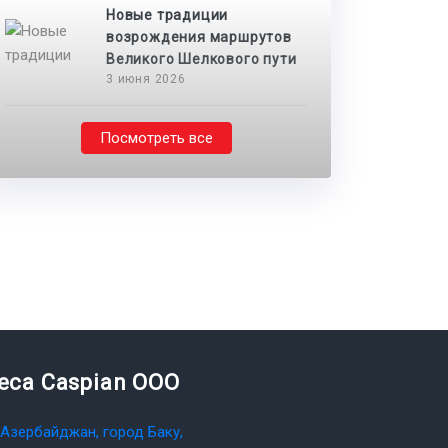
Новые традиции
возрождения маршрутов
Великого Шелкового пути
3 июня 2026
Посмотреть все
teca Caspian OOO
Азербайджан, город Баку,