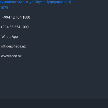
римановский р-н, ул. Заура Нудиралиева, 61,
1075
+994 12 404 1000
+994 55 224 1000
WhatsApp
office@iteca.az
www.iteca.az