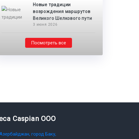
Новые традиции
возрождения маршрутов
Великого Шелкового пути
3 июня 2026
Посмотреть все
teca Caspian OOO
Азербайджан, город Баку,