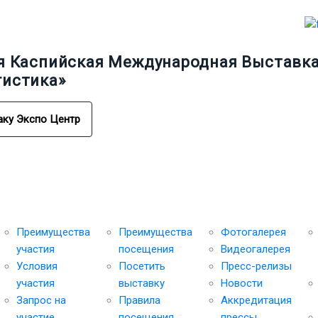
я Каспийская Международная Выставка 
гистика»
аку Экспо Центр
Участникам
Посетителям
Медиа-центр
Се
Преимущества
Преимущества
Фотогалерея
участия
посещения
Видеогалерея
Условия
Посетить
Пресс-релизы
участия
выставку
Новости
Запрос на
Правила
Аккредитация
участие
посещения
прессы