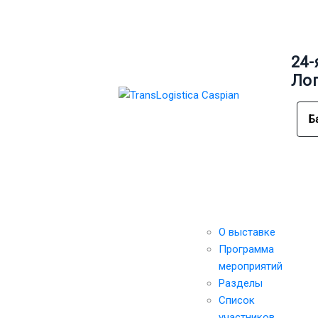
24-
Ло
Б
TRANSLOGISTICA
Выставка
FORUM
О выставке
Программа
мероприятий
Разделы
Список
участников