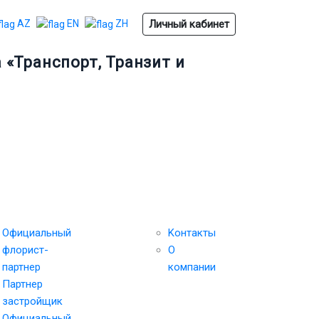
Личный кабинет
AZ
EN
ZH
«Транспорт, Транзит и
рвисы
Обратная
Организатор
СТАНЬТЕ
связь
СПОНСОРОМ
Официальный
Kонтакты
флорист-
О
партнер
компании
Партнер
застройщик
Официальный