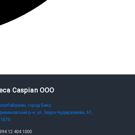
teca Caspian OOO
зербайджан, город Баку,
римановский р-н, ул. Заура Нудиралиева, 61,
1075
994 12 404 1000