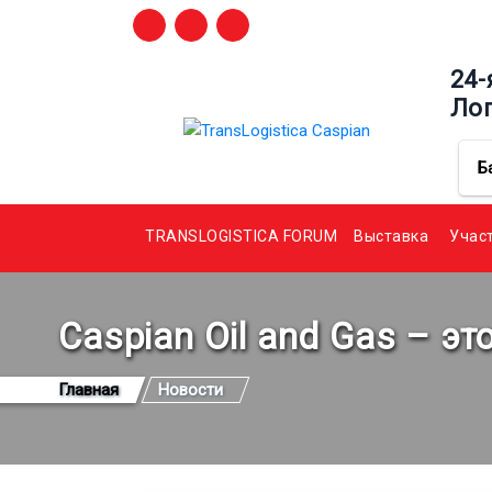
24-
Ло
Б
TRANSLOGISTICA FORUM
Выставка
Учас
Caspian Oil and Gas – э
Главная
Новости