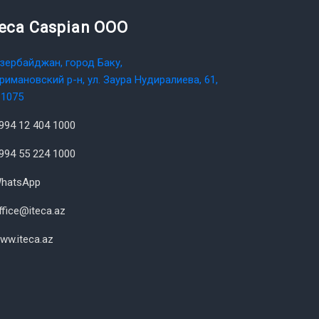
teca Caspian OOO
зербайджан, город Баку,
римановский р-н, ул. Заура Нудиралиева, 61,
1075
994 12 404 1000
994 55 224 1000
hatsApp
ffice@iteca.az
ww.iteca.az