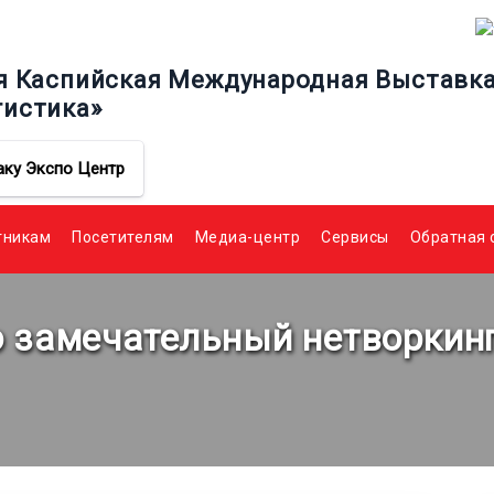
я Каспийская Международная Выставка 
гистика»
аку Экспо Центр
тникам
Посетителям
Медиа-центр
Сервисы
Обратная 
то замечательный нетворкин