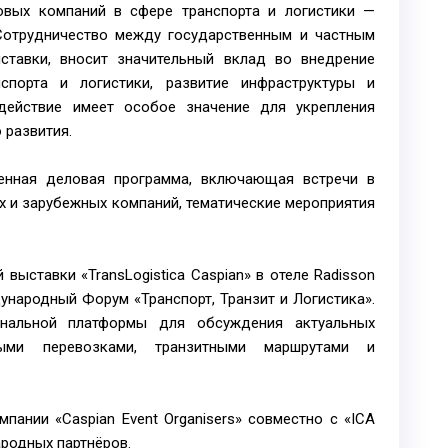
овых компаний в сфере транспорта и логистики —
. Сотрудничество между государственным и частным
ставки, вносит значительный вклад во внедрение
порта и логистики, развитие инфраструктуры и
одействие имеет особое значение для укрепления
 развития.
енная деловая программа, включающая встречи в
х и зарубежных компаний, тематические мероприятия
выставки «TransLogistica Caspian» в отеле Radisson
ународный Форум «Транспорт, Транзит и Логистика».
нальной платформы для обсуждения актуальных
ыми перевозками, транзитными маршрутами и
пании «Caspian Event Organisers» совместно с «ICA
ародных партнёров.