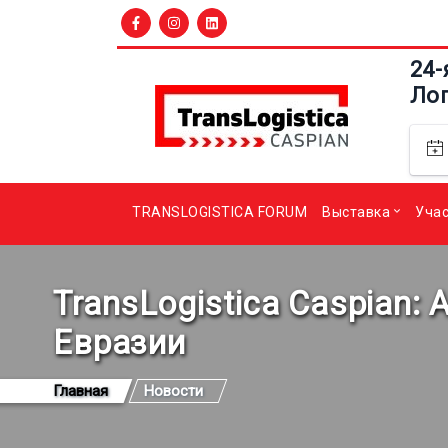
24-
Ло
TRANSLOGISTICA FORUM
Выставка
Уча
TransLogistica Caspian:
Евразии
Главная
Новости