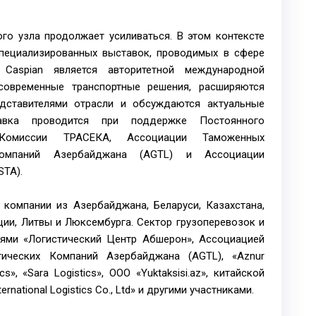
го узла продолжает усиливаться. В этом контексте
пециализированных выставок, проводимых в сфере
ca Caspian является авторитетной международной
современные транспортные решения, расширяются
дставителями отрасли и обсуждаются актуальные
авка проводится при поддержке Постоянного
й Комиссии ТРАСЕКА, Ассоциации Таможенных
Компаний Азербайджана (AGTL) и Ассоциации
STA).
 компании из Азербайджана, Беларуси, Казахстана,
ции, Литвы и Люксембурга. Сектор грузоперевозок и
иями «Логистический Центр Абшерон», Ассоциацией
ических Компаний Азербайджана (AGTL), «Aznur
ics», «Sara Logistics», ООО «Yuktaksisi.az», китайской
rnational Logistics Co., Ltd» и другими участниками.