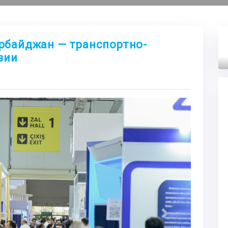
зербайджан — транспортно-
зии
Next