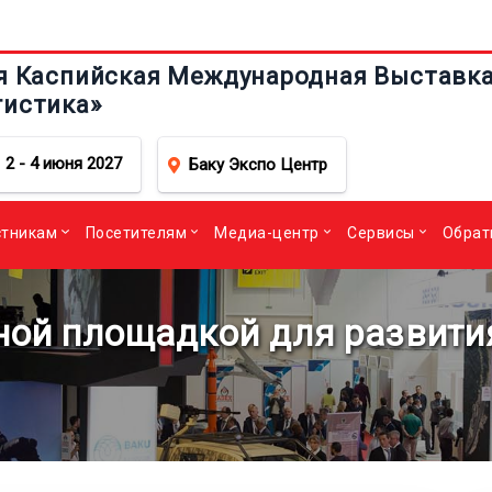
я Каспийская Международная Выставка 
гистика»
2 - 4 июня 2027
Баку Экспо Центр
стникам
Посетителям
Медиа-центр
Сервисы
Обрат
ной площадкой для развити