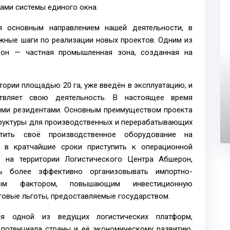
ами системы единого окна.
ся основным направлением нашей деятельности, в
жные шаги по реализации новых проектов. Одним из
рон — частная промышленная зона, созданная на
ории площадью 20 га, уже введён в эксплуатацию, и
твляет свою деятельность. В настоящее время
ыми резидентами. Основным преимуществом проекта
труктуры для производственных и перерабатывающих
стить своё производственное оборудование на
 в кратчайшие сроки приступить к операционной
ь на территории Логистического Центра Абшерон,
ь более эффективно организовывать импортно-
ьным фактором, повышающим инвестиционную
оговые льготы, предоставляемые государством.
ся одной из ведущих логистических платформ,
потенциала страны и её экономическому развитию.