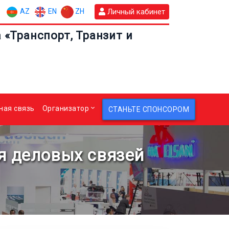
AZ
EN
ZH
Личный кабинет
«Транспорт, Транзит и
ная связь
Организатор
СТАНЬТЕ СПОНСОРОМ
я деловых связей