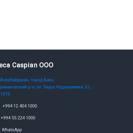
teca Caspian OOO
Азербайджан, город Баку,
римановский р-н, ул. Заура Нудиралиева, 61,
1075
+994 12 404 1000
+994 55 224 1000
WhatsApp