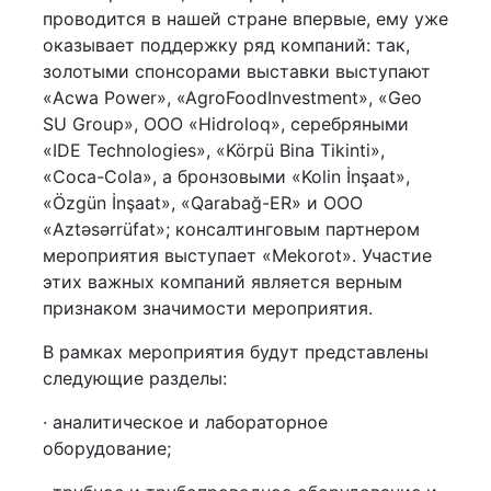
проводится в нашей стране впервые, ему уже
оказывает поддержку ряд компаний: так,
золотыми спонсорами выставки выступают
«Acwa Power», «AgroFoodInvestment», «Geo
SU Group», ООО «Hidroloq», серебряными
«IDE Technologies», «Körpü Bina Tikinti»,
«Coca-Cola», а бронзовыми «Kolin İnşaat»,
«Özgün İnşaat», «Qarabağ-ER» и ООО
«Aztəsərrüfat»; консалтинговым партнером
мероприятия выступает «Mekorot». Участие
этих важных компаний является верным
признаком значимости мероприятия.
В рамках мероприятия будут представлены
следующие разделы:
· аналитическое и лабораторное
оборудование;