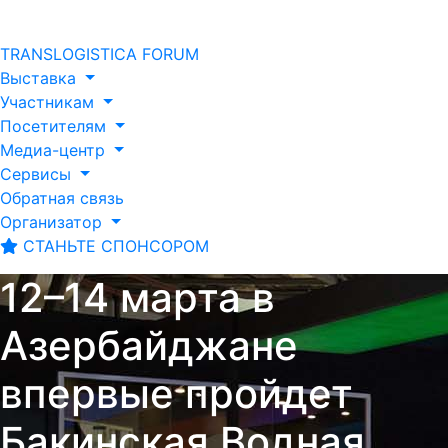
TRANSLOGISTICA FORUM
Выставка
Участникам
Посетителям
Медиа-центр
Сервисы
Обратная связь
Организатор
СТАНЬТЕ СПОНСОРОМ
12–14 марта в
Азербайджане
впервые пройдет
Бакинская Водная