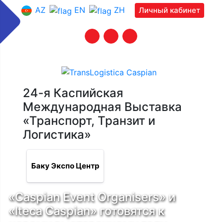
AZ
EN
ZH
Личный кабинет
24-я Каспийская
Международная Выставка
«Транспорт, Транзит и
Логистика»
Баку Экспо Центр
«Caspian Event Organisers» и
«Iteca Caspian» готовятся к