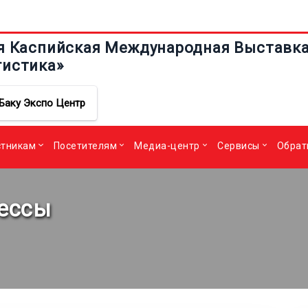
я Каспийская Международная Выставка 
гистика»
Баку Экспо Центр
стникам
Посетителям
Медиа-центр
Сервисы
Обрат
рессы