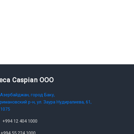
teca Caspian OOO
Азербайджан, город Баку,
римановский р-н, ул. Заура Нудиралиева, 61,
1075
+994 12 404 1000
+994 55 224 1000