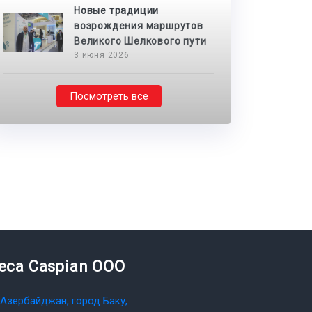
Новые традиции
возрождения маршрутов
Великого Шелкового пути
3 июня 2026
Посмотреть все
teca Caspian OOO
Азербайджан, город Баку,