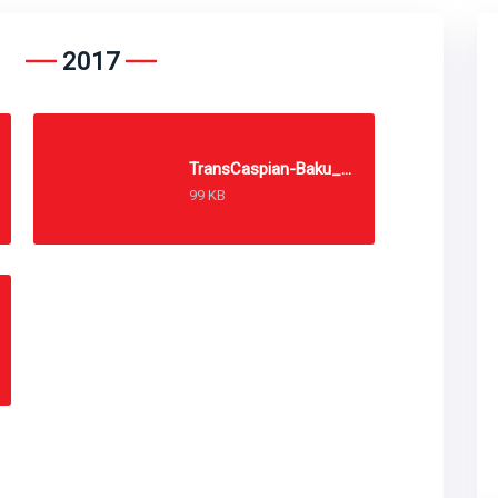
2017
TransCaspian-Baku_2017_PSR_ru
99 KB