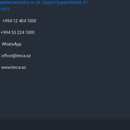
римановский р-н, ул. Заура Нудиралиева, 61,
1075
+994 12 404 1000
+994 55 224 1000
WhatsApp
office@iteca.az
www.iteca.az