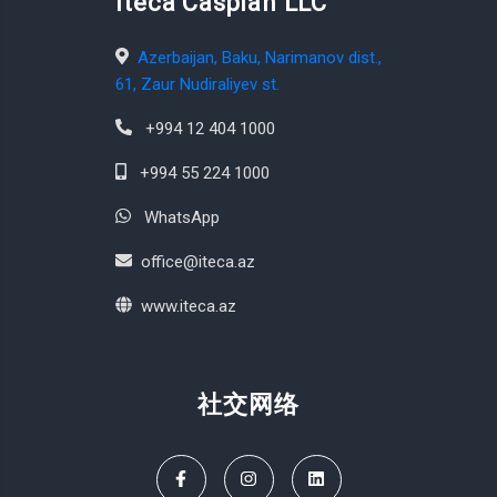
Iteca Caspian LLC
Azerbaijan, Baku, Narimanov dist.,
61, Zaur Nudiraliyev st.
+994 12 404 1000
+994 55 224 1000
WhatsApp
office@iteca.az
www.iteca.az
社交网络