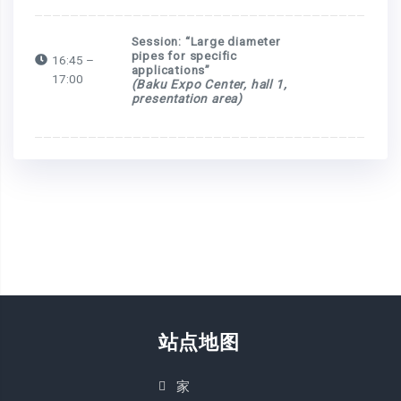
Session: “Large diameter
pipes
for specific
16:45 –
applications”
17:00
(Baku Expo Center, hall 1,
presentation area)
站点地图
家