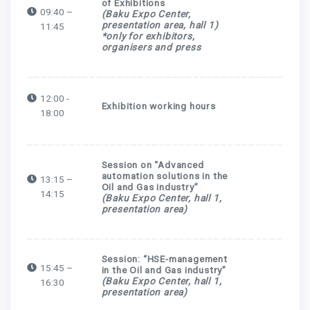
of Exhibitions
09:40 –
(Baku Expo Center,
presentation area, hall 1)
11:45
*only for exhibitors,
organisers and press
12:00 -
Exhibition working hours
18:00
Session on
“Advanced
automation solutions in the
13:15 –
Oil and Gas industry”
14:15
(Baku Expo Center, hall 1,
presentation area)
Session: “HSE-management
15:45 –
in the Oil and Gas industry”
(Baku Expo Center, hall 1,
16:30
presentation area)