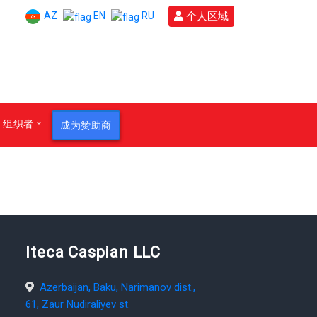
AZ
个人区域
EN
RU
组织者
成为赞助商
Iteca Caspian LLC
Azerbaijan, Baku, Narimanov dist.,
61, Zaur Nudiraliyev st.