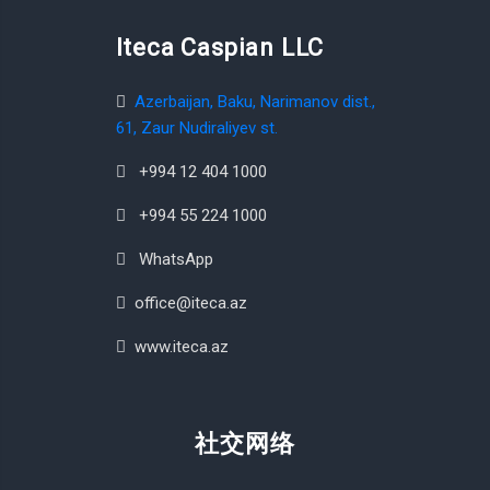
Iteca Caspian LLC
Azerbaijan, Baku, Narimanov dist.,
61, Zaur Nudiraliyev st.
+994 12 404 1000
+994 55 224 1000
WhatsApp
office@iteca.az
www.iteca.az
社交网络