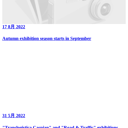
17 8月 2022
Autumn exhibition season starts in September
31 5月 2022
"Translogistica Caspian" and "Road & Traffic" exhibitions