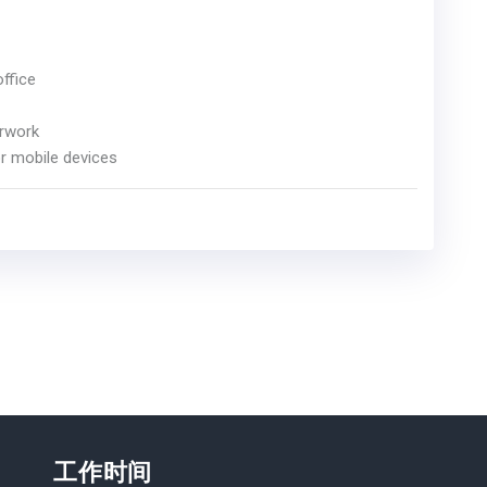
ffice
rwork
r mobile devices
！
工作时间