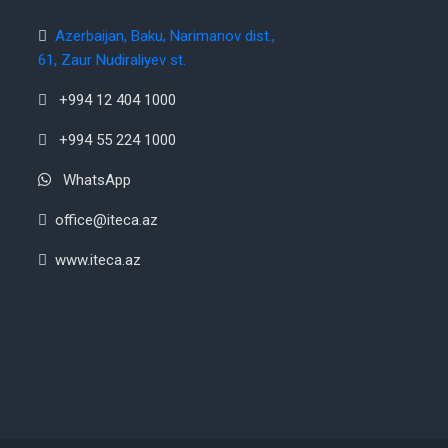
Azerbaijan, Baku, Narimanov dist.,
61, Zaur Nudiraliyev st.
+994 12 404 1000
+994 55 224 1000
WhatsApp
office@iteca.az
www.iteca.az