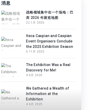
消息
战略领域集中在一个场地：巴
库 2026 年展览地图
22 1月 2026
Iteca Caspian and Caspian
Event Organisers Conclude
the 2025 Exhibition Season
5 11月 2025
The Exhibition Was a Real
Discovery for Me!
4 6月 2025
We Gathered a Wealth of
Information at the
Exhibition
4 6月 2025