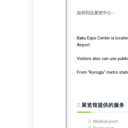
如何到达展览中心：
Baku Expo Center is located
Airport.
Visitors also can use public
From "Koroglu" metro stati
展览馆提供的服务
Medical point