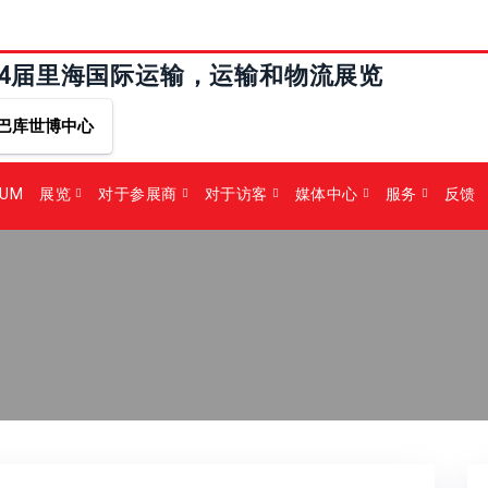
24届里海国际运输，运输和物流展览
巴库世博中心
RUM
展览
对于参展商
对于访客
媒体中心
服务
反馈