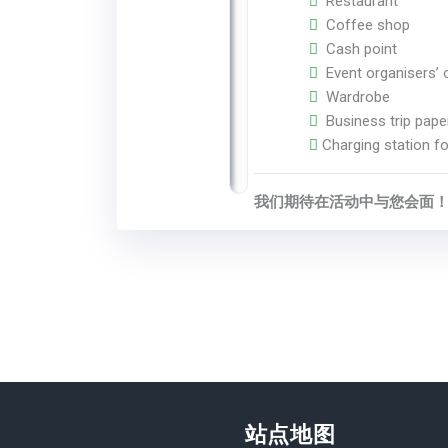
Restaurant
Coffee shop
Cash point
Event organisers’ o
Wardrobe
Business trip pape
Charging station fo
我们期待在活动中与您会面
站点地图