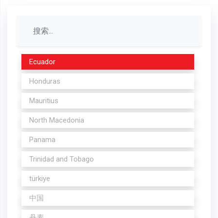
Ecuador
Honduras
Mauritius
North Macedonia
Panama
Trinidad and Tobago
türkiye
中国
丹麦