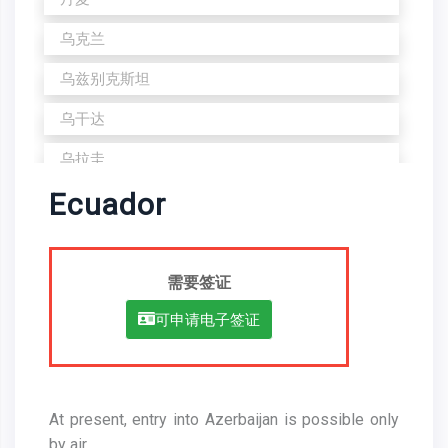
乌克兰
乌兹别克斯坦
乌干达
乌拉圭
Ecuador
乔治亚州
也门
以色列
需要签证
伊拉克
可申请电子签证
伊朗
俄罗斯联邦
At present, entry into Azerbaijan is possible only
保加利亚
by air.