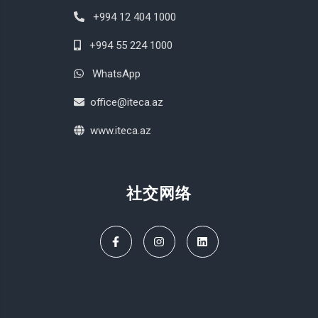
哈萨克斯坦
+994 12 404 1000
哥伦比亚
+994 55 224 1000
哥斯达黎加
WhatsApp
喀麦隆
office@iteca.az
土库曼斯坦
www.iteca.az
圣马力诺
埃及
社交网络
塔吉克斯坦
塞内加尔
塞尔维亚
塞拉利昂