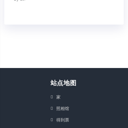
克罗地亚
冰岛
几内亚
几内亚 - 比索
列支敦士登
利比亚
利比里亚
站点地图
加拿大
家
匈牙利
照相馆
北朝鲜
得到票
南苏丹