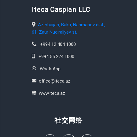
Iteca Caspian LLC
Azerbaijan, Baku, Narimanov dist.,
61, Zaur Nudiraliyev st.
+994 12 404 1000
+994 55 224 1000
WhatsApp
office@iteca.az
www.iteca.az
社交网络