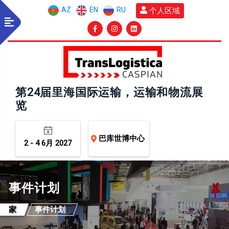
AZ
EN
RU
个人区域
第24届里海国际运输，运输和物流展
览
巴库世博中心
2 - 4 6月 2027
事件计划
家
事件计划