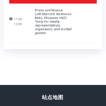
Press conference
(JW Marriott Absheron
Baku, Khojasan Hall)
11:00 -
*only for media
12:00
representatives,
organisers, and invited
guests
站点地图