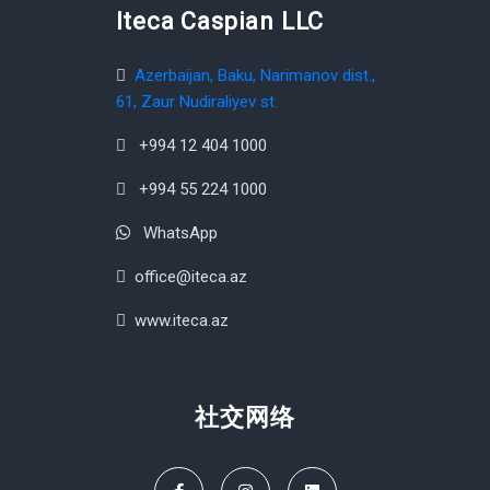
Iteca Caspian LLC
Azerbaijan, Baku, Narimanov dist.,
61, Zaur Nudiraliyev st.
+994 12 404 1000
+994 55 224 1000
WhatsApp
office@iteca.az
www.iteca.az
社交网络