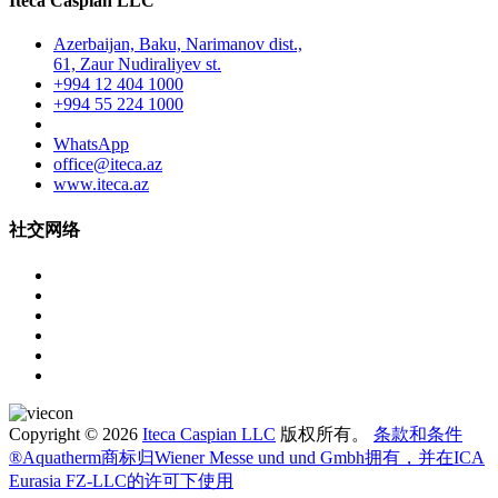
Iteca Caspian LLC
Azerbaijan, Baku, Narimanov dist.,
61, Zaur Nudiraliyev st.
+994 12 404 1000
+994 55 224 1000
WhatsApp
office@iteca.az
www.iteca.az
社交网络
Copyright © 2026
Iteca Caspian LLC
版权所有。
条款和条件
®Aquatherm商标归Wiener Messe und und Gmbh拥有，并在ICA
Eurasia FZ-LLC的许可下使用