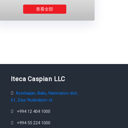
查看全部
Iteca Caspian LLC
Azerbaijan, Baku, Narimanov dist.,
61, Zaur Nudiraliyev st.
+994 12 404 1000
+994 55 224 1000