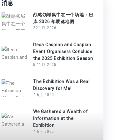
消息
战略领域集中在一个场地：巴
库 2026 年展览地图
22 1月 2026
Iteca Caspian and Caspian
Event Organisers Conclude
the 2025 Exhibition Season
5 11月 2025
The Exhibition Was a Real
Discovery for Me!
4 6月 2025
We Gathered a Wealth of
Information at the
Exhibition
4 6月 2025