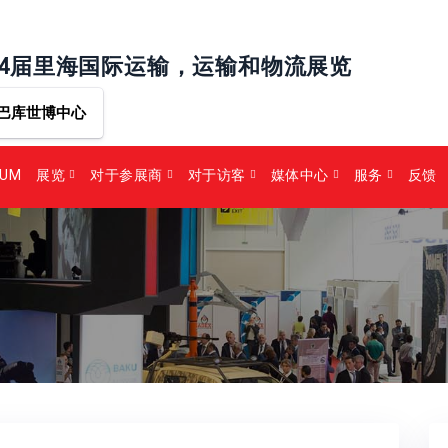
24届里海国际运输，运输和物流展览
巴库世博中心
RUM
展览
对于参展商
对于访客
媒体中心
服务
反馈