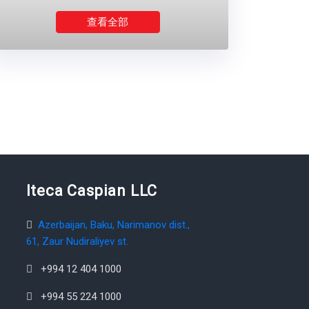
查看全部
Iteca Caspian LLC
Azerbaijan, Baku, Narimanov dist.,
61, Zaur Nudiraliyev st.
+994 12 404 1000
+994 55 224 1000