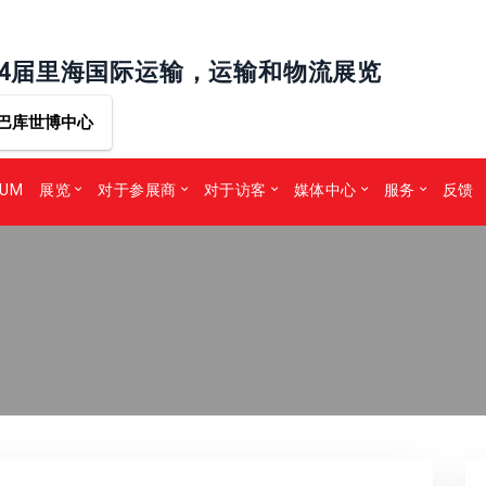
24届里海国际运输，运输和物流展览
巴库世博中心
RUM
展览
对于参展商
对于访客
媒体中心
服务
反馈