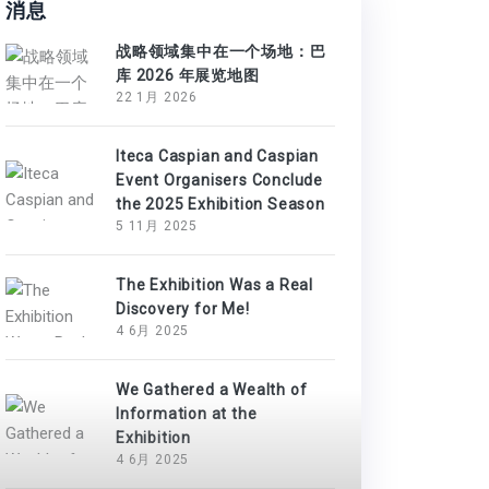
消息
战略领域集中在一个场地：巴
库 2026 年展览地图
22 1月 2026
Iteca Caspian and Caspian
Event Organisers Conclude
the 2025 Exhibition Season
5 11月 2025
The Exhibition Was a Real
Discovery for Me!
4 6月 2025
We Gathered a Wealth of
Information at the
Exhibition
4 6月 2025