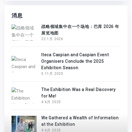
消息
战略领域集中在一个场地：巴库 2026 年
展览地图
22 1月 2026
Iteca Caspian and Caspian Event
Organisers Conclude the 2025
Exhibition Season
5 11月 2025
The Exhibition Was a Real Discovery
for Me!
4 6月 2025
We Gathered a Wealth of Information
at the Exhibition
4 6月 2025