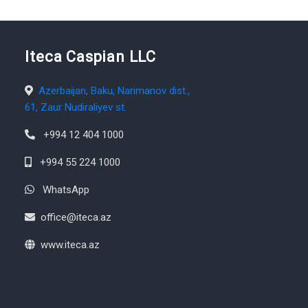
Iteca Caspian LLC
Azerbaijan, Baku, Narimanov dist.,
61, Zaur Nudiraliyev st.
+994 12 404 1000
+994 55 224 1000
WhatsApp
office@iteca.az
www.iteca.az