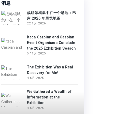
消息
战略领域集中在一个场地：巴
库 2026 年展览地图
22 1月 2026
Iteca Caspian and Caspian
Event Organisers Conclude
the 2025 Exhibition Season
5 11月 2025
The Exhibition Was a Real
Discovery for Me!
4 6月 2025
We Gathered a Wealth of
Information at the
Exhibition
4 6月 2025