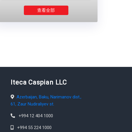
查看全部
Iteca Caspian LLC
Azerbaijan, Baku, Narimanov dist.,
61, Zaur Nudiraliyev st.
+994 12 404 1000
+994 55 224 1000