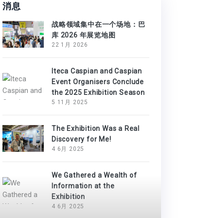
消息
战略领域集中在一个场地：巴
库 2026 年展览地图
22 1月 2026
Iteca Caspian and Caspian
Event Organisers Conclude
the 2025 Exhibition Season
5 11月 2025
The Exhibition Was a Real
Discovery for Me!
4 6月 2025
We Gathered a Wealth of
Information at the
Exhibition
4 6月 2025