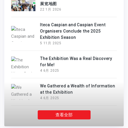
展览地图
22 1月 2026
Iteca Caspian and Caspian Event
Organisers Conclude the 2025
Exhibition Season
5 11月 2025
The Exhibition Was a Real Discovery
for Me!
4 6月 2025
We Gathered a Wealth of Information
at the Exhibition
4 6月 2025
查看全部