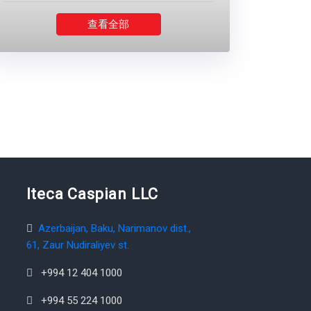
查看全部
Iteca Caspian LLC
Azerbaijan, Baku, Narimanov dist.,
61, Zaur Nudiraliyev st.
+994 12 404 1000
+994 55 224 1000