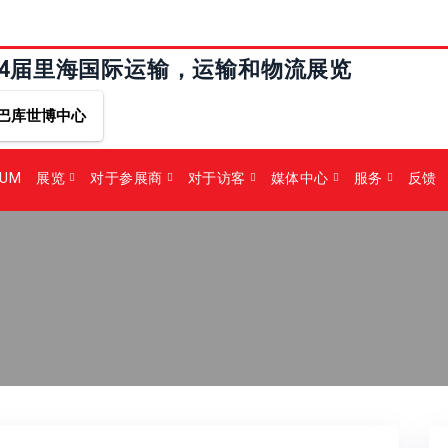
24届里海国际运输，运输和物流展览
巴库世博中心
RUM
展览
对于参展商
对于访客
媒体中心
服务
反馈