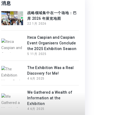
消息
战略领域集中在一个场地：巴
库 2026 年展览地图
22 1月 2026
Iteca Caspian and Caspian
Event Organisers Conclude
the 2025 Exhibition Season
5 11月 2025
The Exhibition Was a Real
Discovery for Me!
4 6月 2025
We Gathered a Wealth of
Information at the
Exhibition
4 6月 2025