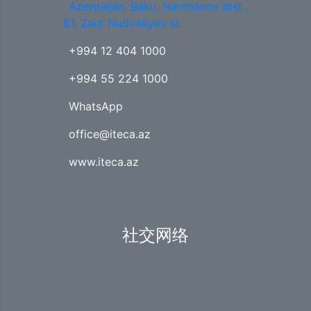
Azerbaijan, Baku, Narimanov dist.,
61, Zaur Nudiraliyev st.
+994 12 404 1000
+994 55 224 1000
WhatsApp
office@iteca.az
www.iteca.az
社交网络