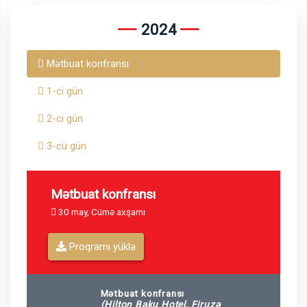
2024
Mətbuat konfransı
1-ci gün
2-ci gün
3-cü gün
Mətbuat konfransı
30 may, Cümə axşamı
Proqramı yüklə
Mətbuat konfransı
(Hilton Baku Hotel, Firuzə