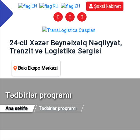
Şəxsi kabinet
EN
RU
ZH
24-cü Xəzər Beynəlxalq Nəqliyyat,
Tranzit və Logistika Sərgisi
Bakı Ekspo Mərkəzi
Tədbirlər proqramı
Ana səhifə
Tədbirlər proqramı