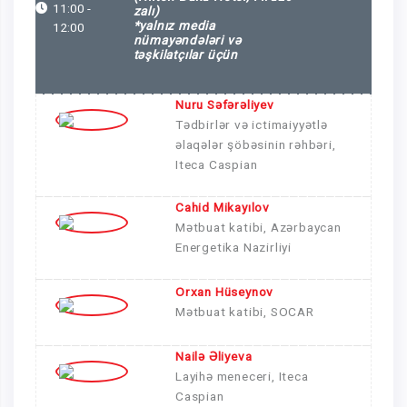
11:00 -
zalı)
*yalnız media
12:00
nümayəndələri və
təşkilatçılar üçün
Nuru Səfərəliyev
Tədbirlər və ictimaiyyətlə
əlaqələr şöbəsinin rəhbəri,
Iteca Caspian
Cahid Mikayılov
Mətbuat katibi,
Azərbaycan
Energetika Nazirliyi
Orxan Hüseynov
Mətbuat katibi,
SOCAR
Nailə Əliyeva
Layihə meneceri,
Iteca
Caspian