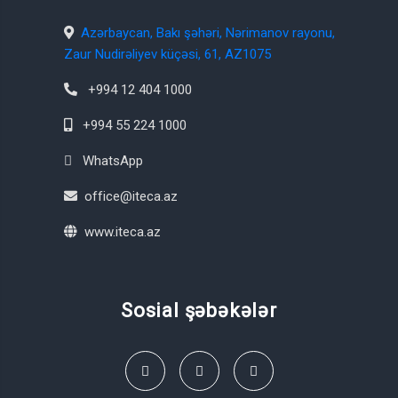
Azərbaycan, Bakı şəhəri, Nərimanov rayonu,
Zaur Nudirəliyev küçəsi, 61, AZ1075
+994 12 404 1000
+994 55 224 1000
WhatsApp
office@iteca.az
www.iteca.az
Sosial şəbəkələr