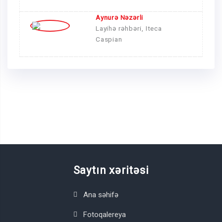
Aynurə Nəzərli
Layihə rəhbəri,
Iteca
Caspian
Saytın xəritəsi
Ana səhifə
Fotoqalereya