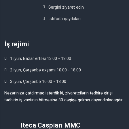
Sərgini ziyarət edin
İstifadə qaydaları
İş rejimi
1 iyun, Bazar ertəsi 13:00 - 18:00
2 iyun, Çərşənbə axşamı 10:00 - 18:00
3 iyun, Çərşənbə 10:00 - 18:00
Nəzərinizə çatdırmaq istərdik ki, ziyarətçilərin tədbirə girişi
tədbirin iş vaxtının bitməsinə 30 dəqiqə qalmış dayandırılacaqdır.
Iteca Caspian MMC