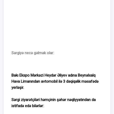
Sərgiyə necə gəlmək olar:
Bakı Ekspo Mərkəzi Heydər Əliyev adına Beynəlxalq
Hava Limanından avtomobil ilə 3 dəqiqəlik məsafədə
yerləşir.
Sərgi ziyarətçiləri həmçinin şəhər nəqliyyatından da
istifadə edə bilərlər: