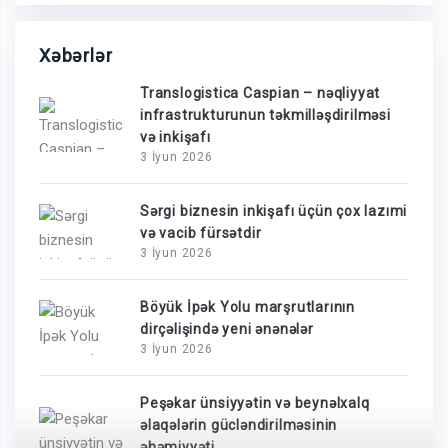
Xəbərlər
Translogistica Caspian – nəqliyyat
infrastrukturunun təkmilləşdirilməsi
və inkişafı
3 İyun 2026
Sərgi biznesin inkişafı üçün çox lazımi
və vacib fürsətdir
3 İyun 2026
Böyük İpək Yolu marşrutlarının
dirçəlişində yeni ənənələr
3 İyun 2026
Peşəkar ünsiyyətin və beynəlxalq
əlaqələrin gücləndirilməsinin
əhəmiyyəti