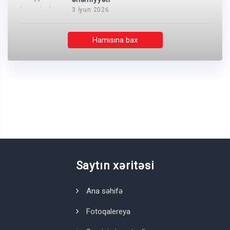
3 İyun 2026
Hamısına bax
Saytın xəritəsi
Ana səhifə
Fotoqalereya