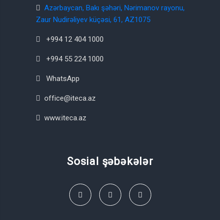
Azərbaycan, Bakı şəhəri, Nərimanov rayonu,
Zaur Nudirəliyev küçəsi, 61, AZ1075
+994 12 404 1000
+994 55 224 1000
WhatsApp
office@iteca.az
www.iteca.az
Sosial şəbəkələr