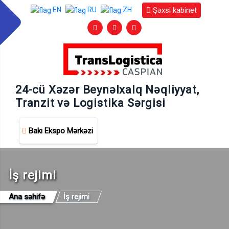
Şəxsi kabinet
EN
RU
ZH
24-cü Xəzər Beynəlxalq Nəqliyyat,
Tranzit və Logistika Sərgisi
Bakı Ekspo Mərkəzi
İş rejimi
Ana səhifə
İş rejimi