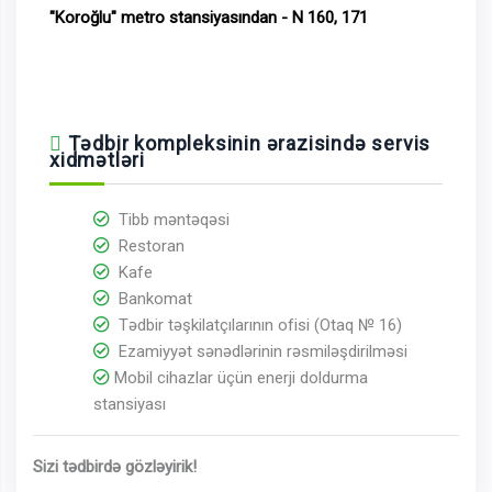
"Koroğlu" metro stansiyasından - N 160, 171
Tədbir kompleksinin ərazisində servis
xidmətləri
Tibb məntəqəsi
Restoran
Kafe
Bankomat
Tədbir təşkilatçılarının ofisi (Otaq № 16)
Ezamiyyət sənədlərinin rəsmiləşdirilməsi
Mobil cihazlar üçün enerji doldurma
stansiyası
Sizi tədbirdə gözləyirik!