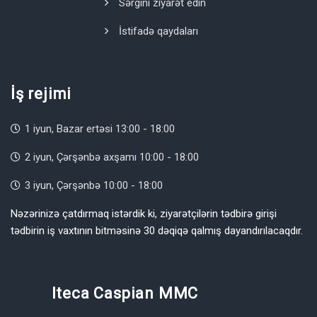
Sərgini ziyarət edin
İstifadə qaydaları
İş rejimi
1 iyun, Bazar ertəsi 13:00 - 18:00
2 iyun, Çərşənbə axşamı 10:00 - 18:00
3 iyun, Çərşənbə 10:00 - 18:00
Nəzərinizə çatdırmaq istərdik ki, ziyarətçilərin tədbirə girişi
tədbirin iş vaxtının bitməsinə 30 dəqiqə qalmış dayandırılacaqdır.
Iteca Caspian MMC