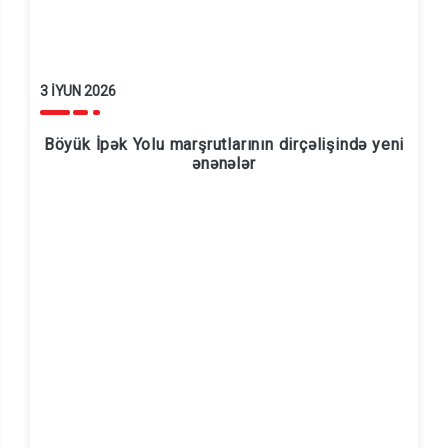
3 İYUN 2026
Böyük İpək Yolu marşrutlarının dirçəlişində yeni
ənənələr