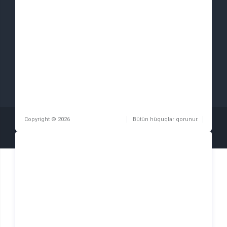
Sosial şəbəkələr
Copyright © 2026
Iteca Caspian MMC
Bütün hüquqlar qorunur.
İstifadə qaydaları