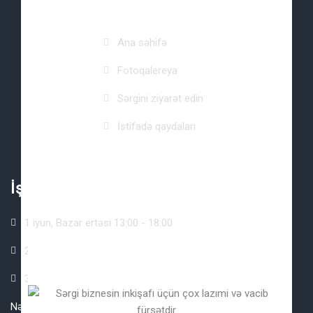
Saytın xəritəsi
Ana səhifə
Fotoqalereya
Sərgini ziyarət edin
İstifadə qaydaları
İş rejimi
1 iyun, Bazar ertəsi 13:00 - 18:00
2 iyun, Çərşənbə axşamı 10:00 - 18:00
3 iyun, Çərşənbə 10:00 - 18:00
Nəzərinizə çatdırmaq istərdik ki, ziyarətçilərin tədbirə girişi