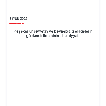
3 İYUN 2026
Peşəkar ünsiyyətin və beynəlxalq əlaqələrin
gücləndirilməsinin əhəmiyyəti