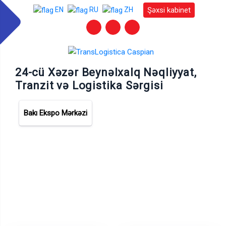
Şəxsi kabinet
EN
RU
ZH
24-cü Xəzər Beynəlxalq Nəqliyyat,
Tranzit və Logistika Sərgisi
Bakı Ekspo Mərkəzi