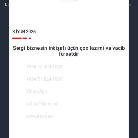
tədbirin iş vaxtının bitməsinə 30 dəqiqə qalmış dayandırılacaqdır.
Iteca Caspian MMC
3 İYUN 2026
Azərbaycan, Bakı şəhəri, Nərimanov rayonu,
Sərgi biznesin inkişafı üçün çox lazımi və vacib
fürsətdir
Zaur Nudirəliyev küçəsi, 61, AZ1075
+994 12 404 1000
+994 55 224 1000
WhatsApp
office@iteca.az
www.iteca.az