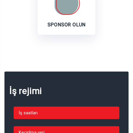
SPONSOR OLUN
İş rejimi
İş saatları
Keçirilmə yeri