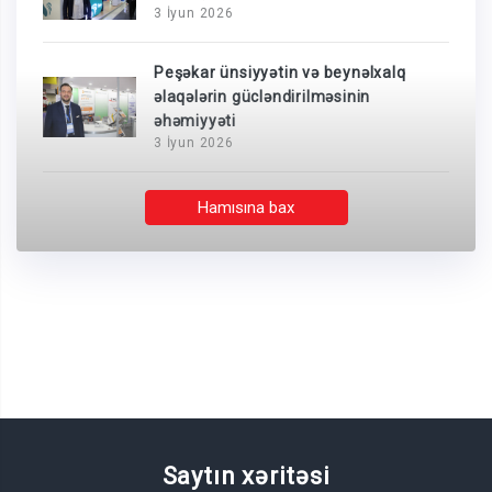
3 İyun 2026
Peşəkar ünsiyyətin və beynəlxalq
əlaqələrin gücləndirilməsinin
əhəmiyyəti
3 İyun 2026
Hamısına bax
Saytın xəritəsi