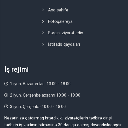
Ana səhifə
Fotoqalereya
Sərgini ziyarət edin
İstifadə qaydaları
İş rejimi
1 iyun, Bazar ertəsi 13:00 - 18:00
2 iyun, Çərşənbə axşamı 10:00 - 18:00
3 iyun, Çərşənbə 10:00 - 18:00
Nəzərinizə çatdırmaq istərdik ki, ziyarətçilərin tədbirə girişi
tədbirin iş vaxtının bitməsinə 30 dəqiqə qalmış dayandırılacaqdır.