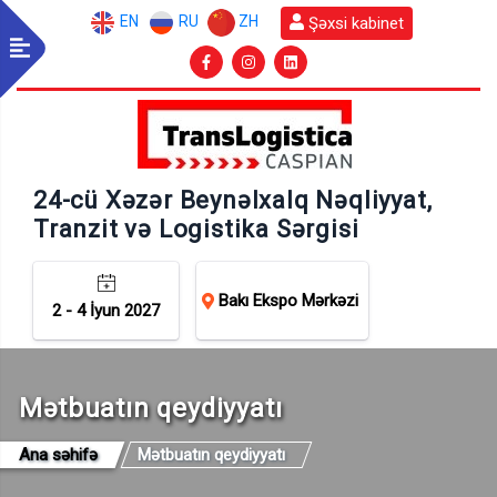
EN
RU
ZH
Şəxsi kabinet
24-cü Xəzər Beynəlxalq Nəqliyyat,
Tranzit və Logistika Sərgisi
Bakı Ekspo Mərkəzi
2 - 4 İyun 2027
Mətbuatın qeydiyyatı
Ana səhifə
Mətbuatın qeydiyyatı