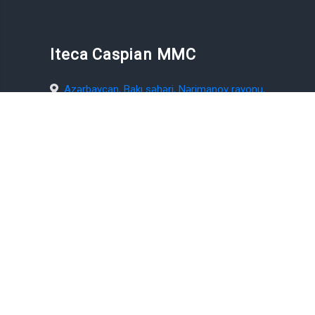
Iteca Caspian MMC
Azərbaycan, Bakı şəhəri, Nərimanov rayonu,
Zaur Nudirəliyev küçəsi, 61, AZ1075
+994 12 404 1000
+994 55 224 1000
WhatsApp
office@iteca.az
www.iteca.az
Sosial şəbəkələr