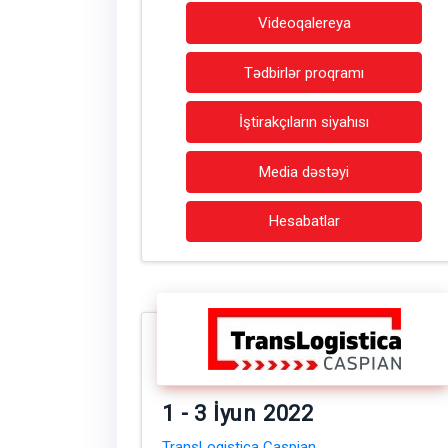
Videoqalereya
Tədbirlər proqramı
İştirakçıların siyahısı
Media dəstəyi
Hesabatlar
1 - 3 İyun 2022
TransLogistica Caspian