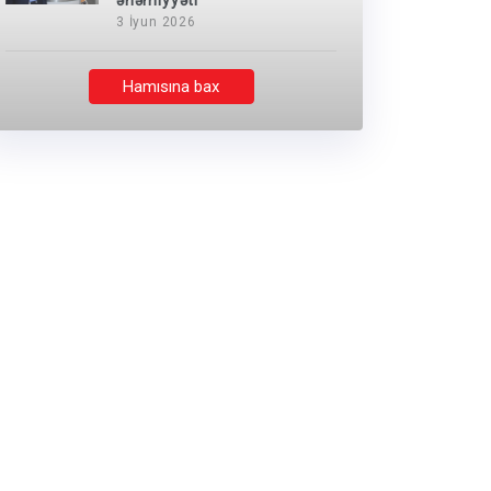
əhəmiyyəti
3 İyun 2026
Hamısına bax