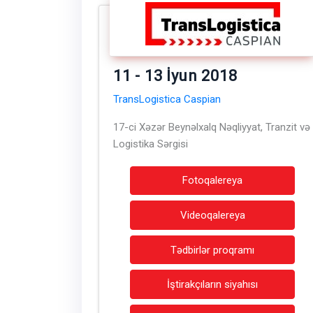
11 - 13 İyun 2018
TransLogistica Caspian
17-ci Xəzər Beynəlxalq Nəqliyyat, Tranzit və
Logistika Sərgisi
Fotoqalereya
Videoqalereya
Tədbirlər proqramı
İştirakçıların siyahısı