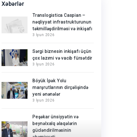
Xəbərlər
Translogistica Caspian –
nəqliyyat infrastrukturunun
təkmilləşdirilməsi və inkişafı
3 İyun 2026
Sərgi biznesin inkişafı üçün
çox lazımi və vacib fürsətdir
3 İyun 2026
Böyük İpək Yolu
marşrutlarının dirçəlişində
yeni ənənələr
3 İyun 2026
Peşəkar ünsiyyətin və
beynəlxalq əlaqələrin
gücləndirilməsinin