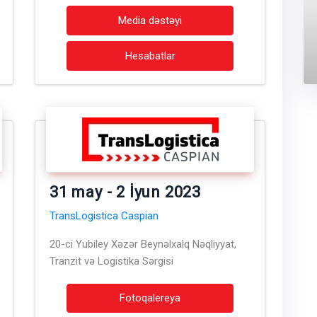
Media dəstəyi
Hesabatlar
31 may - 2 İyun 2023
TransLogistica Caspian
20-ci Yubiley Xəzər Beynəlxalq Nəqliyyat,
Tranzit və Logistika Sərgisi
Fotoqalereya