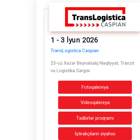
1 - 3 İyun 2026
TransLogistica Caspian
23-cü Xəzər Beynəlxalq Nəqliyyat, Tranzit
və Logistika Sərgisi
Fotoqalereya
Videoqalereya
Tədbirlər proqramı
İştirakçıların siyahısı