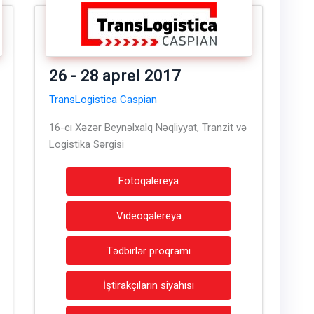
26 - 28 aprel 2017
TransLogistica Caspian
16-cı Xəzər Beynəlxalq Nəqliyyat, Tranzit və
Logistika Sərgisi
Fotoqalereya
Videoqalereya
Tədbirlər proqramı
İştirakçıların siyahısı