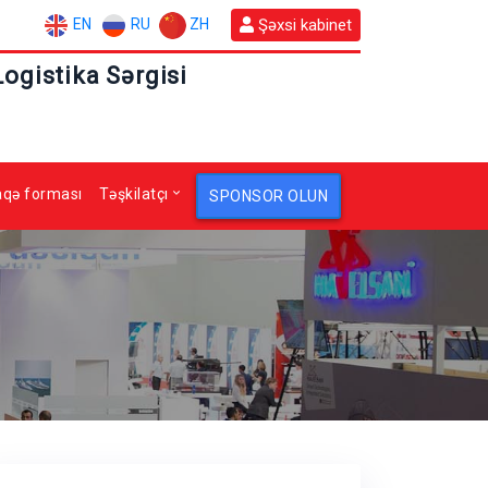
EN
RU
ZH
Şəxsi kabinet
Logistika Sərgisi
aqə forması
Təşkilatçı
SPONSOR OLUN