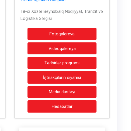
18-ci Xəzər Beynəlxalq Nəqliyyat, Tranzit və
Logistika Sərgisi
Fotoqalereya
Videoqalereya
Tədbirlər proqramı
İştirakçıların siyahısı
Media dəstəyi
Hesabatlar