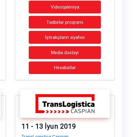
Videoqalereya
Tədbirlər proqramı
İştirakçıların siyahısı
Media dəstəyi
Hesabatlar
11 - 13 İyun 2019
TransLogistica Caspian