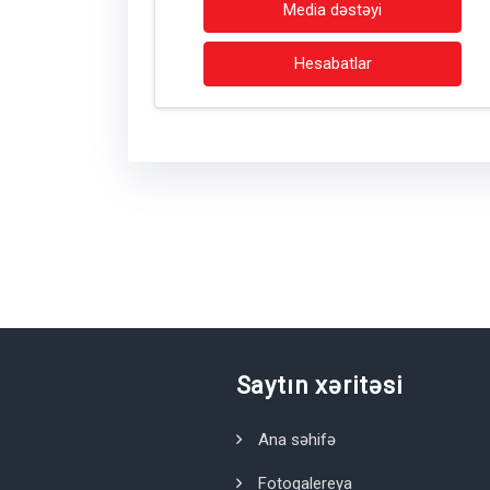
Media dəstəyi
Hesabatlar
Saytın xəritəsi
Ana səhifə
Fotoqalereya