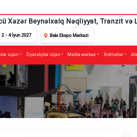
cü Xəzər Beynəlxalq Nəqliyyat, Tranzit və 
2 - 4 İyun 2027
Bakı Ekspo Mərkəzi
çılar üçün
Ziyarətçilər üçün
Media мərkəz
Xidmətlər
Əl