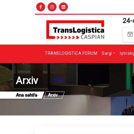
24-
TRANSLOGISTICA FORUM
Sərgi
İştirak
Arxiv
Ana səhifə
Arxiv