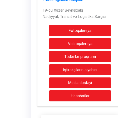
19-cu Xəzər Beynəlxalq
Nəqliyyat, Tranzit və Logistika Sərgisi
Fotoqalereya
Videoqalereya
Tədbirlər proqramı
İştirakçıların siyahısı
Media dəstəyi
Hesabatlar