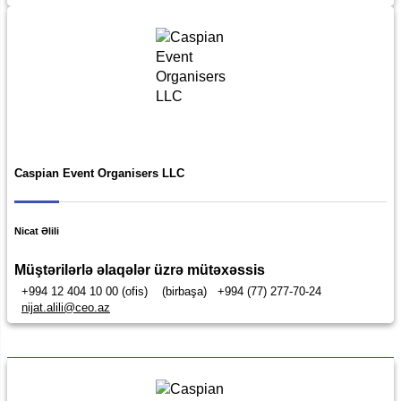
Caspian Event Organisers LLC
Nicat Əlili
Müştərilərlə əlaqələr üzrə mütəxəssis
+994 12 404 10 00 (ofis)
(birbaşa)
+994 (77) 277-70-24
nijat.alili@ceo.az
Tərəfdaşlar