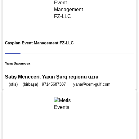
Caspian Event Management FZ-LLC
Yana Sapunova
Satış Meneceri, Yaxın Şərq regionu üzrə
(ofis)
(birbaşa)
97145687387
yana@cem-gulf.com