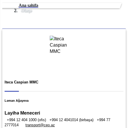
Ana səhifə
Əlaqə
Təşkilatçılar
Iteca Caspian MMC
Ləman Ağayeva
Layihə Meneceri
+994 12 404 1000 (ofis)
+994 12 4041014 (birbaşa)
+994 77
2777014
transport@ceo.az