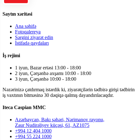
Saytın xəritəsi
Ana səhifə
Fotoqalereya
Sərgini ziyarət edin
İstifadə qaydaları
İş rejimi
1 iyun, Bazar ertəsi 13:00 - 18:00
2 iyun, Çərşənbə axşamı 10:00 - 18:00
3 iyun, Çərşənbə 10:00 - 18:00
Nəzərinizə çatdırmaq istərdik ki, ziyarətçilərin tədbirə girişi tədbirin
iş vaxtının bitməsinə 30 dəqiqə qalmış dayandırılacaqdır.
Iteca Caspian MMC
Azərbaycan, Bakı şəhəri, Nərimanov rayonu,
Zaur Nudirəliyev küçəsi, 61, AZ1075
+994 12 404 1000
+994 55 224 1000