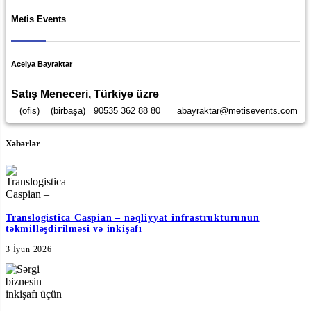
Metis Events
Acelya Bayraktar
Satış Meneceri, Türkiyə üzrə
(ofis)
(birbaşa)
90535 362 88 80
abayraktar@metisevents.com
Xəbərlər
Translogistica Caspian – nəqliyyat infrastrukturunun
təkmilləşdirilməsi və inkişafı
3 İyun 2026