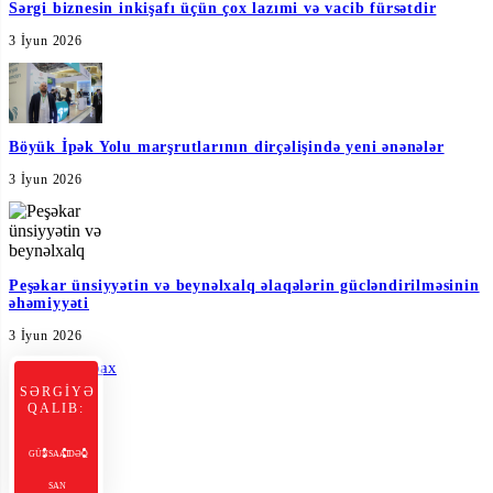
Sərgi biznesin inkişafı üçün çox lazımi və vacib fürsətdir
3 İyun 2026
Böyük İpək Yolu marşrutlarının dirçəlişində yeni ənənələr
3 İyun 2026
Peşəkar ünsiyyətin və beynəlxalq əlaqələrin gücləndirilməsinin
əhəmiyyəti
3 İyun 2026
Hamısına bax
SƏRGİYƏ
QALIB:
GÜN
SAAT
DƏQ
SAN