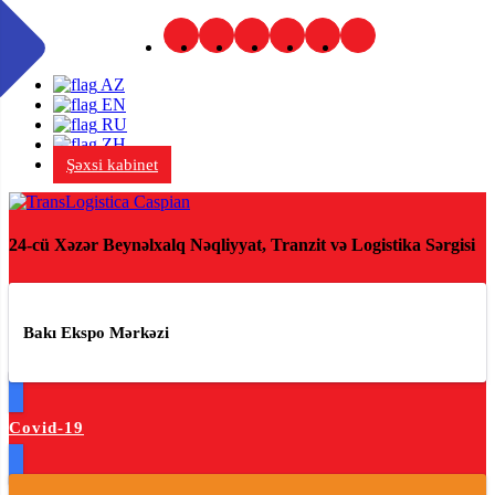
AZ
EN
RU
ZH
Şəxsi kabinet
24-cü Xəzər Beynəlxalq Nəqliyyat, Tranzit və Logistika Sərgisi
Bakı Ekspo Mərkəzi
Covid-19