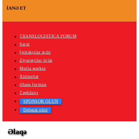
İANƏ ET
TRANSLOGISTICA FORUM
Sərgi
İştirakçılar üçün
Ziyarətçilər üçün
Media мərkəz
Xidmətlər
Əlaqə forması
Təşkilatçı
SPONSOR OLUN
Deleqat olun
Əlaqə