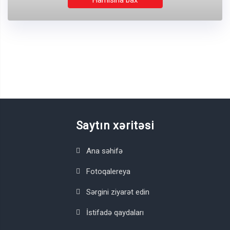
Hamısına bax
Saytın xəritəsi
Ana səhifə
Fotoqalereya
Sərgini ziyarət edin
İstifadə qaydaları