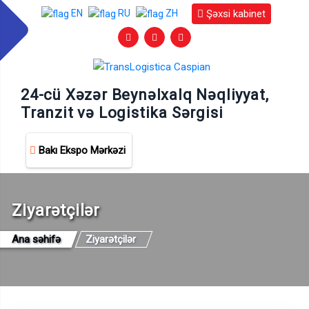
Şəxsi kabinet
EN
RU
ZH
24-cü Xəzər Beynəlxalq Nəqliyyat,
Tranzit və Logistika Sərgisi
Bakı Ekspo Mərkəzi
Ziyarətçilər
Ana səhifə
Ziyarətçilər