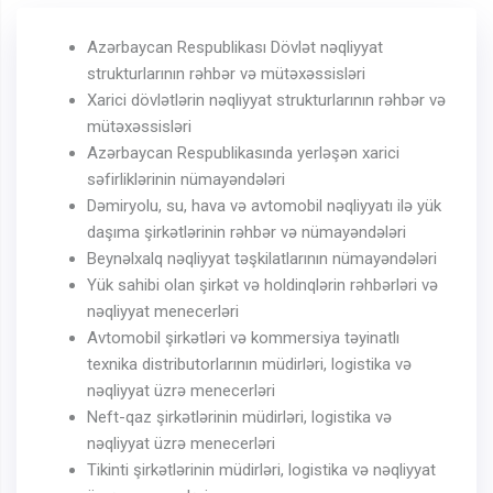
Azərbaycan Respublikası Dövlət nəqliyyat
strukturlarının rəhbər və mütəxəssisləri
Xarici dövlətlərin nəqliyyat strukturlarının rəhbər və
mütəxəssisləri
Azərbaycan Respublikasında yerləşən xarici
səfirliklərinin nümayəndələri
Dəmiryolu, su, hava və avtomobil nəqliyyatı ilə yük
daşıma şirkətlərinin rəhbər və nümayəndələri
Beynəlxalq nəqliyyat təşkilatlarının nümayəndələri
Yük sahibi olan şirkət və holdinqlərin rəhbərləri və
nəqliyyat menecerləri
Avtomobil şirkətləri və kommersiya təyinatlı
texnika distributorlarının müdirləri, logistika və
nəqliyyat üzrə menecerləri
Neft-qaz şirkətlərinin müdirləri, logistika və
nəqliyyat üzrə menecerləri
Tikinti şirkətlərinin müdirləri, logistika və nəqliyyat