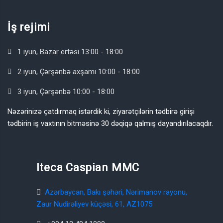
İş rejimi
1 iyun, Bazar ertəsi 13:00 - 18:00
2 iyun, Çərşənbə axşamı 10:00 - 18:00
3 iyun, Çərşənbə 10:00 - 18:00
Nəzərinizə çatdırmaq istərdik ki, ziyarətçilərin tədbirə girişi
tədbirin iş vaxtının bitməsinə 30 dəqiqə qalmış dayandırılacaqdır.
Iteca Caspian MMC
Azərbaycan, Bakı şəhəri, Nərimanov rayonu,
Zaur Nudirəliyev küçəsi, 61, AZ1075