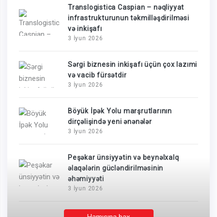
Translogistica Caspian – nəqliyyat
infrastrukturunun təkmilləşdirilməsi
və inkişafı
3 İyun 2026
Sərgi biznesin inkişafı üçün çox lazımi
və vacib fürsətdir
3 İyun 2026
Böyük İpək Yolu marşrutlarının
dirçəlişində yeni ənənələr
3 İyun 2026
Peşəkar ünsiyyətin və beynəlxalq
əlaqələrin gücləndirilməsinin
əhəmiyyəti
3 İyun 2026