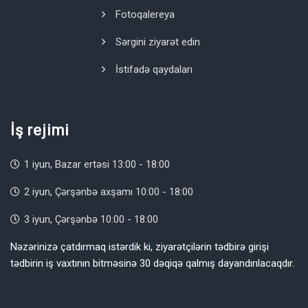
Fotoqalereya
Sərgini ziyarət edin
İstifadə qaydaları
İş rejimi
1 iyun, Bazar ertəsi 13:00 - 18:00
2 iyun, Çərşənbə axşamı 10:00 - 18:00
3 iyun, Çərşənbə 10:00 - 18:00
Nəzərinizə çatdırmaq istərdik ki, ziyarətçilərin tədbirə girişi
tədbirin iş vaxtının bitməsinə 30 dəqiqə qalmış dayandırılacaqdır.