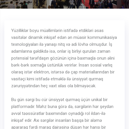
Yüzilliklər boyu müəllimlərin istifadə etdikləri əsas
vasitələr dinamik inkişaf edən ən müasir kommunikasiya
texnologiyaları ilə yanaşı nitq və adi lövhə olmuşdur. İş
adamlarına gəldikdə isə, onlar iş birliyi qurulan zaman
potensial tərəfdaşın gözünün içinə baxmaqla onun əlini
bərk-bərk sıxmağa üstünlük verirlər. İnsan sosial varlıq
olaraq istər elektron, istərsə də çap materiallarından bir
vasitəçi kimi istifadə etməklə ilə ünsiyyət qurmaq
zəruriyyətindən heç vaxt xilas ola bilməyəcək.
Bu gün sərgi bu cür ünsiyyət qurmaq üçün unikal bir
platformadır. Məhz buna görə də, sərgilərin hər şeydən
əvvəl təəssüratlar baxımından oynadığı rol ildən-ilə
inkişaf edir. Axı sərgilər insanları başqa bir aləmə
apararaq fərdi maraq dairəsinə düşən hər hansı bir