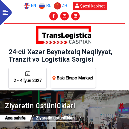
EN
RU
ZH
Şəxsi kabinet
24-cü Xəzər Beynəlxalq Nəqliyyat,
Tranzit və Logistika Sərgisi
Bakı Ekspo Mərkəzi
2 - 4 İyun 2027
Ziyarətin üstünlükləri
Ana səhifə
Ziyarətin üstünlükləri