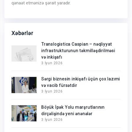
qənaət etmənizə şərait yaradır.
Xəbərlər
Translogistica Caspian – nəqliyyat
infrastrukturunun təkmilləşdirilməsi
və inkişafı
3 İyun 2026
Sərgi biznesin inkişafı üçün çox lazımi
və vacib fürsətdir
3 İyun 2026
Böyük İpək Yolu marşrutlarının
dirçəlişində yeni ənənələr
3 İyun 2026