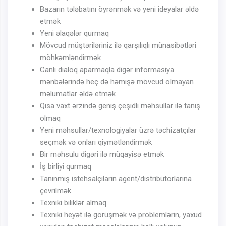
Bazarın tələbatını öyrənmək və yeni ideyalar əldə
etmək
Yeni əlaqələr qurmaq
Mövcud müştəriləriniz ilə qarşılıqlı münasibətləri
möhkəmləndirmək
Canlı dialoq aparmaqla digər informasiya
mənbələrində heç də həmişə mövcud olmayan
məlumatlar əldə etmək
Qısa vaxt ərzində geniş çeşidli məhsullar ilə tanış
olmaq
Yeni məhsullar/texnologiyalar üzrə təchizatçılar
seçmək və onları qiymətləndirmək
Bir məhsulu digəri ilə müqayisə etmək
İş birliyi qurmaq
Tanınmış istehsalçıların agent/distribütorlarına
çevrilmək
Texniki biliklər almaq
Texniki heyət ilə görüşmək və problemlərin, yaxud