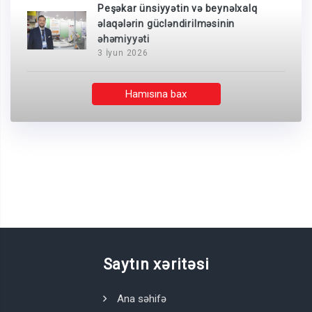
Peşəkar ünsiyyətin və beynəlxalq
əlaqələrin gücləndirilməsinin
əhəmiyyəti
3 İyun 2026
Hamısına bax
Saytın xəritəsi
Ana səhifə