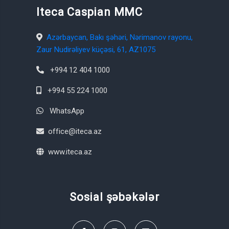
Iteca Caspian MMC
Azərbaycan, Bakı şəhəri, Nərimanov rayonu,
Zaur Nudirəliyev küçəsi, 61, AZ1075
+994 12 404 1000
+994 55 224 1000
WhatsApp
office@iteca.az
www.iteca.az
Sosial şəbəkələr