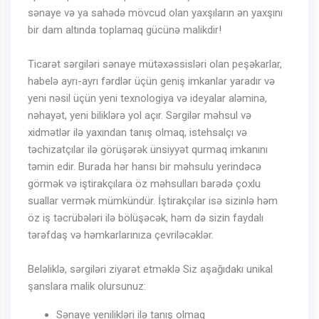
sənaye və ya sahədə mövcud olan yaxşıların ən yaxşını
bir dam altında toplamaq gücünə malikdir!
Ticarət sərgiləri sənaye mütəxəssisləri olan peşəkarlar,
habelə ayrı-ayrı fərdlər üçün geniş imkanlar yaradır və
yeni nəsil üçün yeni texnologiya və ideyalar aləminə,
nəhayət, yeni biliklərə yol açır. Sərgilər məhsul və
xidmətlər ilə yaxından tanış olmaq, istehsalçı və
təchizatçılar ilə görüşərək ünsiyyət qurmaq imkanını
təmin edir. Burada hər hansı bir məhsulu yerindəcə
görmək və iştirakçılara öz məhsulları barədə çoxlu
suallar vermək mümkündür. İştirakçılar isə sizinlə həm
öz iş təcrübələri ilə bölüşəcək, həm də sizin faydalı
tərəfdaş və həmkarlarınıza çevriləcəklər.
Beləliklə, sərgiləri ziyarət etməklə Siz aşağıdakı unikal
şanslara malik olursunuz:
Sənaye yenilikləri ilə tanış olmaq