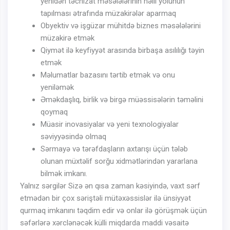
yenidən təchizat məsələlərinin həlli yolunun
tapılması ətrafında müzakirələr aparmaq
Obyektiv və işgüzar mühitdə biznes məsələlərini
müzakirə etmək
Qiymət ilə keyfiyyət arasında birbaşa asılılığı təyin
etmək
Məlumatlar bazasını tərtib etmək və onu
yeniləmək
Əməkdaşlıq, birlik və birgə müəssisələrin təməlini
qoymaq
Müasir inovasiyalar və yeni texnologiyalar
səviyyəsində olmaq
Sərmayə və tərəfdaşların axtarışı üçün tələb
olunan müxtəlif sorğu xidmətlərindən yararlana
bilmək imkanı.
Yalnız sərgilər Sizə ən qısa zaman kəsiyində, vaxt sərf
etmədən bir çox səriştəli mütəxəssislər ilə ünsiyyət
qurmaq imkanını təqdim edir və onlar ilə görüşmək üçün
səfərlərə xərclənəcək külli miqdarda maddi vəsaitə