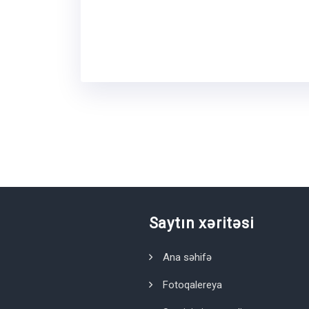
Saytın xəritəsi
Ana səhifə
Fotoqalereya