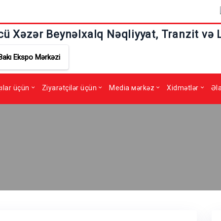
cü Xəzər Beynəlxalq Nəqliyyat, Tranzit və 
Bakı Ekspo Mərkəzi
çılar üçün
Ziyarətçilər üçün
Media мərkəz
Xidmətlər
Əl