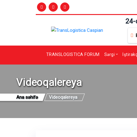
24-
TRANSLOGISTICA FORUM
Sərgi
İştirak
Videoqalereya
Ana səhifə
Videoqalereya