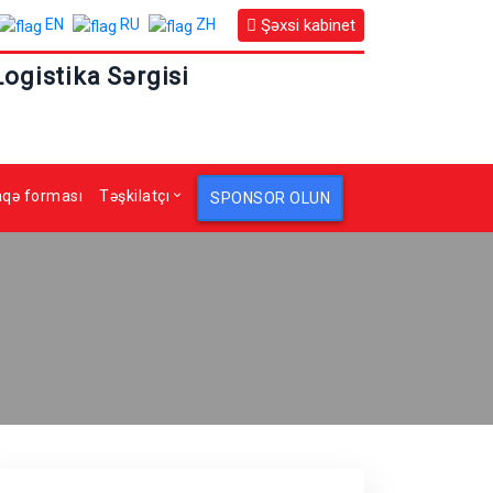
Şəxsi kabinet
EN
RU
ZH
Logistika Sərgisi
aqə forması
Təşkilatçı
SPONSOR OLUN