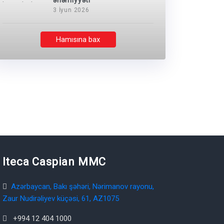
əhəmiyyəti
3 İyun 2026
Hamısına bax
Iteca Caspian MMC
Azərbaycan, Bakı şəhəri, Nərimanov rayonu,
Zaur Nudirəliyev küçəsi, 61, AZ1075
+994 12 404 1000