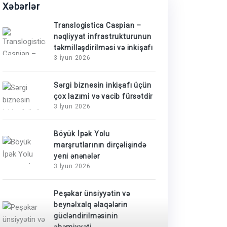
Xəbərlər
Translogistica Caspian –
nəqliyyat infrastrukturunun
təkmilləşdirilməsi və inkişafı
3 İyun 2026
Sərgi biznesin inkişafı üçün
çox lazımi və vacib fürsətdir
3 İyun 2026
Böyük İpək Yolu
marşrutlarının dirçəlişində
yeni ənənələr
3 İyun 2026
Peşəkar ünsiyyətin və
beynəlxalq əlaqələrin
gücləndirilməsinin