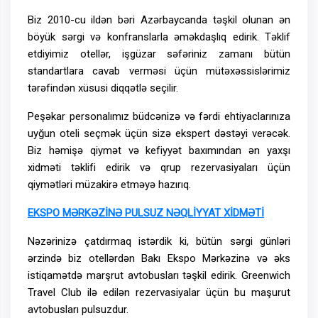
Biz 2010-cu ildən bəri Azərbaycanda təşkil olunan ən
böyük sərgi və konfranslarla əməkdaşlıq edirik. Təklif
etdiyimiz otellər, işgüzar səfəriniz zamanı bütün
standartlara cavab verməsi üçün mütəxəssislərimiz
tərəfindən xüsusi diqqətlə seçilir.
Peşəkar personalımız büdcənizə və fərdi ehtiyaclarınıza
uyğun oteli seçmək üçün sizə ekspert dəstəyi verəcək.
Biz həmişə qiymət və kefiyyət baxımından ən yaxşı
xidməti təklifi edirik və qrup rezervasiyaları üçün
qiymətləri müzakirə etməyə hazırıq.
EKSPO MƏRKƏZİNƏ PULSUZ NƏQLİYYAT XİDMƏTİ
Nəzərinizə çatdırmaq istərdik ki, bütün sərgi günləri
ərzində biz otellərdən Bakı Ekspo Mərkəzinə və əks
istiqamətdə marşrut avtobusları təşkil edirik. Greenwich
Travel Club ilə edilən rezervasiyalar üçün bu maşurut
avtobusları pulsuzdur.