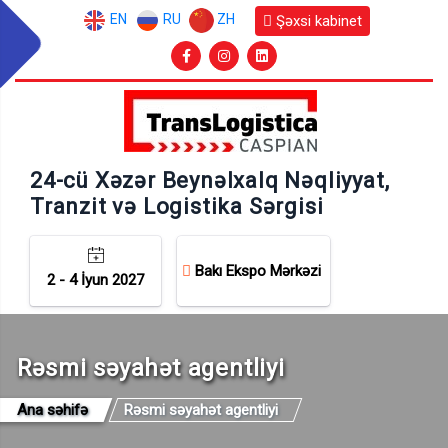
EN
RU
ZH
Şəxsi kabinet
24-cü Xəzər Beynəlxalq Nəqliyyat,
Tranzit və Logistika Sərgisi
Bakı Ekspo Mərkəzi
2 - 4 İyun 2027
Rəsmi səyahət agentliyi
Ana səhifə
Rəsmi səyahət agentliyi