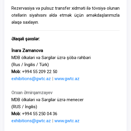
Rezervasiya və pulsuz transfer xidməti ilə tövsiyə olunan
otellərin siyahısını əldə etmək üçün əməkdaşlarımızla
əlaqə saxlayın.
Əlaqəli şəxslər:
İnara Zamanova
MDB ölkələri və Sərgilər üzrə şöbə rəhbəri
(Rus / İngilis / Türk)
Mob:
+994 55 209 22 50
exhibitions@gwtc.az
|
www.gwtc.az
Orxan Əmirqamzayev
MDB ölkələri və Sərgilər üzrə menecer
(RUS / İngilis)
Mob:
+994 55 250 04 36
exhibitions@gwtc.az
|
www.gwtc.az