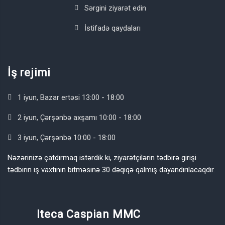
Sərgini ziyarət edin
İstifadə qaydaları
İş rejimi
1 iyun, Bazar ertəsi 13:00 - 18:00
2 iyun, Çərşənbə axşamı 10:00 - 18:00
3 iyun, Çərşənbə 10:00 - 18:00
Nəzərinizə çatdırmaq istərdik ki, ziyarətçilərin tədbirə girişi
tədbirin iş vaxtının bitməsinə 30 dəqiqə qalmış dayandırılacaqdır.
Iteca Caspian MMC