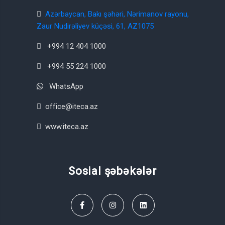
Azərbaycan, Bakı şəhəri, Nərimanov rayonu,
Zaur Nudirəliyev küçəsi, 61, AZ1075
+994 12 404 1000
+994 55 224 1000
WhatsApp
office@iteca.az
www.iteca.az
Sosial şəbəkələr