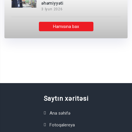
əhəmiyyəti
3 İyun 2026
Hamısına bax
Saytın xəritəsi
Ana səhifə
Fotoqalereya