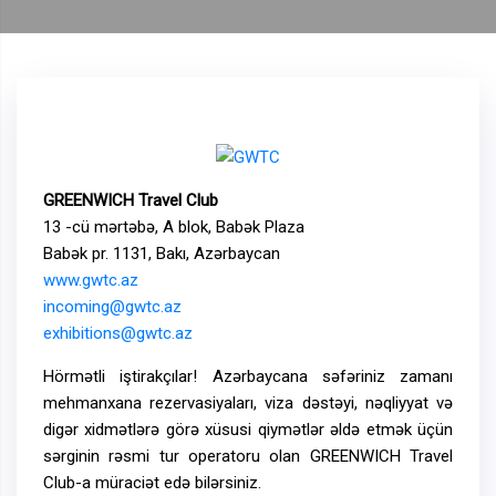
GREENWICH Travel Club
13 -cü mərtəbə, A blok, Babək Plaza
Babək pr. 1131, Bakı, Azərbaycan
www.gwtc.az
incoming@gwtc.az
exhibitions@gwtc.az
Hörmətli iştirakçılar! Azərbaycana səfəriniz zamanı
mehmanxana rezervasiyaları, viza dəstəyi, nəqliyyat və
digər xidmətlərə görə xüsusi qiymətlər əldə etmək üçün
sərginin rəsmi tur operatoru olan GREENWICH Travel
Club-a müraciət edə bilərsiniz.