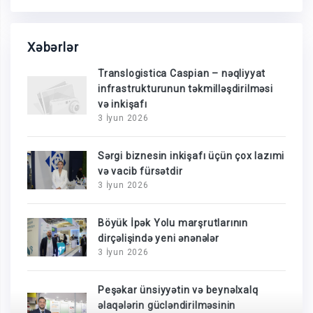
Xəbərlər
Translogistica Caspian – nəqliyyat
infrastrukturunun təkmilləşdirilməsi
və inkişafı
3 İyun 2026
Sərgi biznesin inkişafı üçün çox lazımi
və vacib fürsətdir
3 İyun 2026
Böyük İpək Yolu marşrutlarının
dirçəlişində yeni ənənələr
3 İyun 2026
Peşəkar ünsiyyətin və beynəlxalq
əlaqələrin gücləndirilməsinin