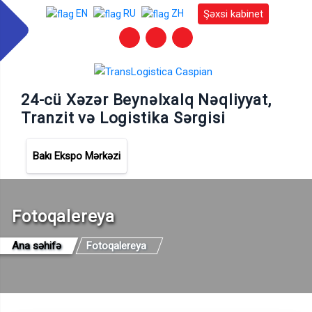
Şəxsi kabinet
EN
RU
ZH
24-cü Xəzər Beynəlxalq Nəqliyyat,
Tranzit və Logistika Sərgisi
Bakı Ekspo Mərkəzi
Fotoqalereya
Ana səhifə
Fotoqalereya