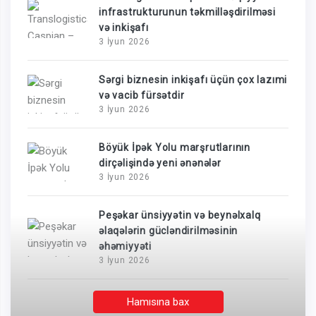
infrastrukturunun təkmilləşdirilməsi
və inkişafı
3 İyun 2026
Sərgi biznesin inkişafı üçün çox lazımi
və vacib fürsətdir
3 İyun 2026
Böyük İpək Yolu marşrutlarının
dirçəlişində yeni ənənələr
3 İyun 2026
Peşəkar ünsiyyətin və beynəlxalq
əlaqələrin gücləndirilməsinin
əhəmiyyəti
3 İyun 2026
Hamısına bax