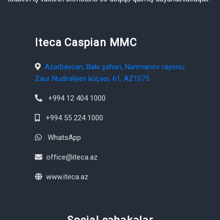
Iteca Caspian MMC
Azərbaycan, Bakı şəhəri, Nərimanov rayonu,
Zaur Nudirəliyev küçəsi, 61, AZ1075
+994 12 404 1000
+994 55 224 1000
WhatsApp
office@iteca.az
www.iteca.az