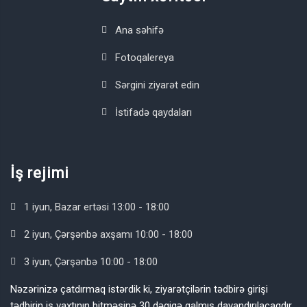
Ana səhifə
Fotoqalereya
Sərgini ziyarət edin
İstifadə qaydaları
İş rejimi
1 iyun, Bazar ertəsi 13:00 - 18:00
2 iyun, Çərşənbə axşamı 10:00 - 18:00
3 iyun, Çərşənbə 10:00 - 18:00
Nəzərinizə çatdırmaq istərdik ki, ziyarətçilərin tədbirə girişi
tədbirin iş vaxtının bitməsinə 30 dəqiqə qalmış dayandırılacaqdır.