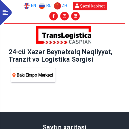
EN
RU
ZH
Şəxsi kabinet
24-cü Xəzər Beynəlxalq Nəqliyyat,
Tranzit və Logistika Sərgisi
Bakı Ekspo Mərkəzi
Saytın xəritəsi