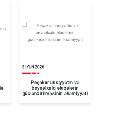
3 İYUN 2026
Peşəkar ünsiyyətin və
də
beynəlxalq əlaqələrin
gücləndirilməsinin əhəmiyyəti