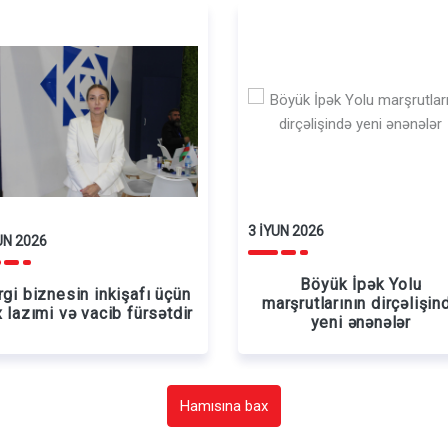
3 İYUN 2026
UN 2026
Böyük İpək Yolu
rgi biznesin inkişafı üçün
marşrutlarının dirçəlişin
 lazımi və vacib fürsətdir
yeni ənənələr
Hamısına bax