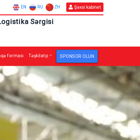
EN
RU
ZH
Şəxsi kabinet
Logistika Sərgisi
aqə forması
Təşkilatçı
SPONSOR OLUN