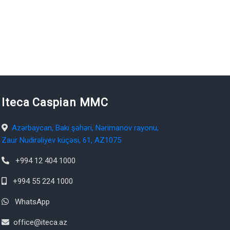
Iteca Caspian MMC
Azərbaycan, Bakı şəhəri, Nərimanov rayonu,
Zaur Nudirəliyev küçəsi, 61, AZ1075
+994 12 404 1000
+994 55 224 1000
WhatsApp
office@iteca.az