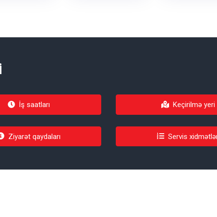
i
İş saatları
Keçirilmə yeri
Ziyarət qaydaları
Servis xidmətlər