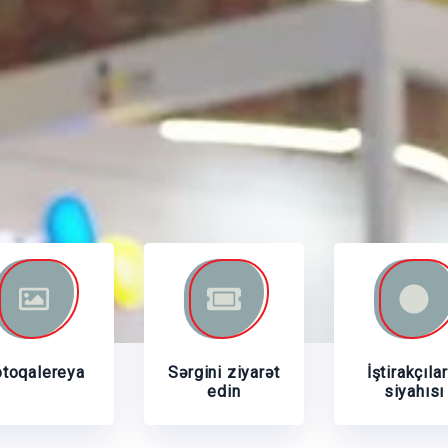
otoqalereya
Sərgini ziyarət
İştirakçılar
edin
siyahısı