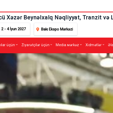
cü Xəzər Beynəlxalq Nəqliyyat, Tranzit və 
2 - 4 İyun 2027
Bakı Ekspo Mərkəzi
çılar üçün
Ziyarətçilər üçün
Media мərkəz
Xidmətlər
Əl