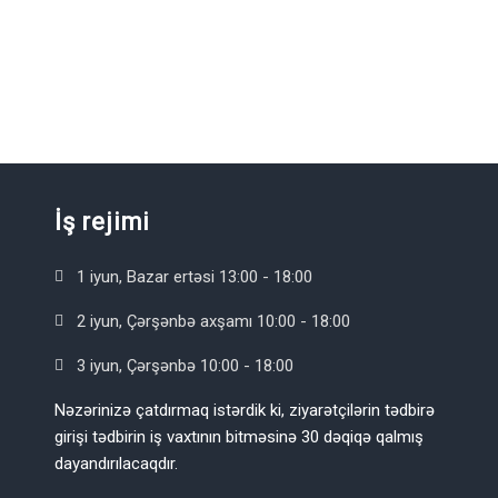
İş rejimi
1 iyun, Bazar ertəsi 13:00 - 18:00
2 iyun, Çərşənbə axşamı 10:00 - 18:00
3 iyun, Çərşənbə 10:00 - 18:00
Nəzərinizə çatdırmaq istərdik ki, ziyarətçilərin tədbirə
girişi tədbirin iş vaxtının bitməsinə 30 dəqiqə qalmış
dayandırılacaqdır.