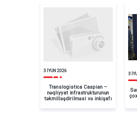
3 İYUN 2026
3 İY
Translogistica Caspian –
Sə
nəqliyyat infrastrukturunun
çox
təkmilləşdirilməsi və inkişafı