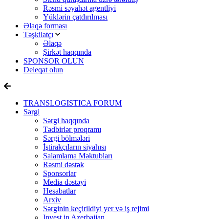
Rəsmi səyahət agentliyi
Yüklərin çatdırılması
Əlaqə forması
Təşkilatçı
Əlaqə
Şirkət haqqında
SPONSOR OLUN
Deleqat olun
TRANSLOGISTICA FORUM
Sərgi
Sərgi haqqında
Tədbirlər proqramı
Sərgi bölmələri
İştirakçıların siyahısı
Salamlama Məktubları
Rəsmi dəstək
Sponsorlar
Media dəstəyi
Hesabatlar
Arxiv
Sərginin keçirildiyi yer və iş rejimi
Invest in Azerbaijan