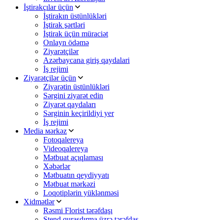
İştirakçılar üçün
İştirakın üstünlükləri
İştirak şərtləri
İştirak üçün müraciət
Onlayn ödəmə
Ziyarətçilər
Azərbaycana giriş qaydalari
İş rejimi
Ziyarətçilər üçün
Ziyarətin üstünlükləri
Sərgini ziyarət edin
Ziyarət qaydaları
Sərginin keçirildiyi yer
İş rejimi
Media мərkəz
Fotoqalereya
Videoqalereya
Mətbuat açıqlaması
Xəbərlər
Mətbuatın qeydiyyatı
Mətbuat mərkəzi
Loqotiplərin yüklənməsi
Xidmətlər
Rəsmi Florist tərəfdaşı
Stend quraşdırma üzrə tərəfdaş