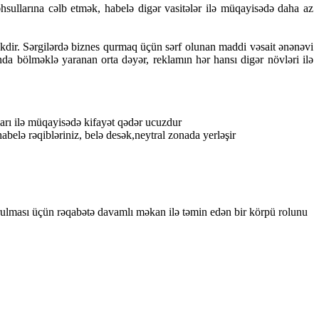
hsullarına cəlb etmək, habelə digər vasitələr ilə müqayisədə daha az
likdir. Sərgilərdə biznes qurmaq üçün sərf olunan maddi vəsait ənənəvi
da bölməklə yaranan orta dəyər, reklamın hər hansı digər növləri ilə
ları ilə müqayisədə kifayət qədər ucuzdur
belə rəqibləriniz, belə desək,neytral zonada yerləşir
in qurulması üçün rəqabətə davamlı məkan ilə təmin edən bir körpü rolunu