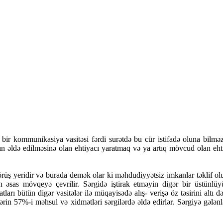
ç bir kommunikasiya vasitəsi fərdi surətdə bu cür istifadə oluna bilmə
nın əldə edilməsinə olan ehtiyacı yaratmaq və ya artıq mövcud olan eht
örüş yeridir və burada demək olar ki məhdudiyyətsiz imkanlar təklif olu
 əsas mövqeyə çevrilir. Sərgidə iştirak etməyin digər bir üstünlüyü 
atları bütün digər vasitələr ilə müqayisədə alış- verişə öz təsirini alt
lərin 57%-i məhsul və xidmətləri sərgilərdə əldə edirlər. Sərgiyə gələ