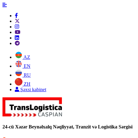
AZ
EN
RU
ZH
Şəxsi kabinet
24-cü Xəzər Beynəlxalq Nəqliyyat, Tranzit və Logistika Sərgisi