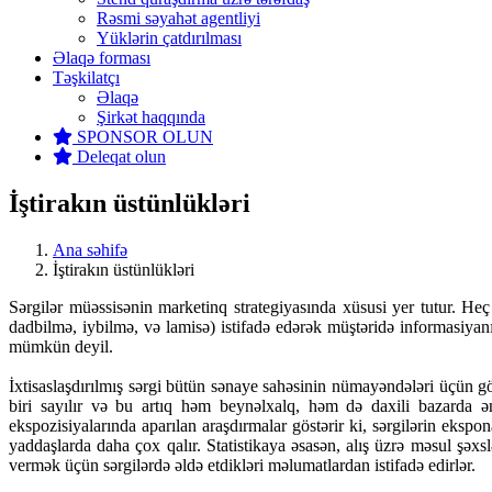
Rəsmi səyahət agentliyi
Yüklərin çatdırılması
Əlaqə forması
Təşkilatçı
Əlaqə
Şirkət haqqında
SPONSOR OLUN
Deleqat olun
İştirakın üstünlükləri
Ana səhifə
İştirakın üstünlükləri
Sərgilər müəssisənin marketinq strategiyasında xüsusi yer tutur. He
dadbilmə, iybilmə, və lamisə) istifadə edərək müştəridə informasiya
mümkün deyil.
İxtisaslaşdırılmış sərgi bütün sənaye sahəsinin nümayəndələri üçün g
biri sayılır və bu artıq həm beynəlxalq, həm də daxili bazarda ən
ekspozisiyalarında aparılan araşdırmalar göstərir ki, sərgilərin ekspon
yaddaşlarda daha çox qalır. Statistikaya əsasən, alış üzrə məsul şəxs
vermək üçün sərgilərdə əldə etdikləri məlumatlardan istifadə edirlər.