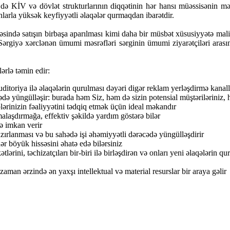
ə də KİV və dövlət strukturlarının diqqətinin hər hansı müəssisənin mə
larla yüksək keyfiyyətli əlaqələr qurmaqdan ibarətdir.
ayəsində satışın birbaşa aparılması kimi daha bir müsbət xüsusiyyətə ma
Sərgiyə xərclənən ümumi məsrəfləri sərginin ümumi ziyarətçiləri arasın
ərlə təmin edir:
ditoriya ilə əlaqələrin qurulması dəyəri digər reklam yerləşdirmə kanal
ə yüngülləşir: burada həm Siz, həm də sizin potensial müştəriləriniz, ha
lərinizin fəaliyyətini tədqiq etmək üçün ideal məkandır
malaşdırmağa, effektiv şəkildə yardım göstərə bilər
ə imkan verir
zırlanması və bu sahədə işi əhəmiyyətli dərəcədə yüngülləşdirir
ər böyük hissəsini əhatə edə bilərsiniz
kətlərini, təchizatçıları bir-biri ilə birləşdirən və onları yeni əlaqələr
aman ərzində ən yaxşı intellektual və material resurslar bir araya gəlir