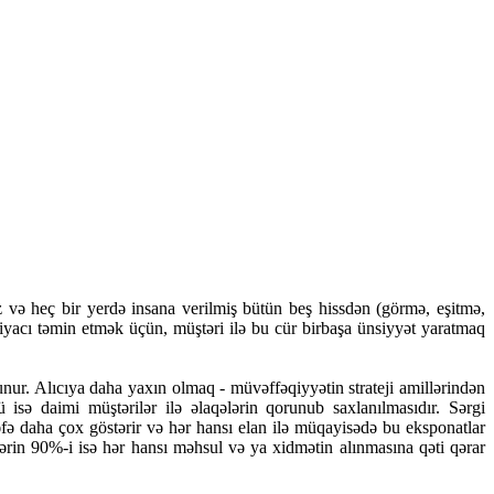
z və heç bir yerdə insana verilmiş bütün beş hissdən (görmə, eşitmə,
iyacı təmin etmək üçün, müştəri ilə bu cür birbaşa ünsiyyət yaratmaq
nur. Alıcıya daha yaxın olmaq - müvəffəqiyyətin strateji amillərindən
isə daimi müştərilər ilə əlaqələrin qorunub saxlanılmasıdır. Sərgi
ı dəfə daha çox göstərir və hər hansı elan ilə müqayisədə bu eksponatlar
nlərin 90%-i isə hər hansı məhsul və ya xidmətin alınmasına qəti qərar