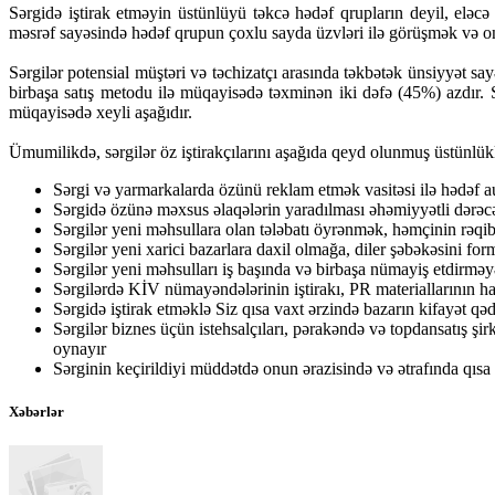
Sərgidə iştirak etməyin üstünlüyü təkcə hədəf qrupların deyil, eləc
məsrəf sayəsində hədəf qrupun çoxlu sayda üzvləri ilə görüşmək və on
Sərgilər potensial müştəri və təchizatçı arasında təkbətək ünsiyyət s
birbaşa satış metodu ilə müqayisədə təxminən iki dəfə (45%) azdır. 
müqayisədə xeyli aşağıdır.
Ümumilikdə, sərgilər öz iştirakçılarını aşağıda qeyd olunmuş üstünlükl
Sərgi və yarmarkalarda özünü reklam etmək vasitəsi ilə hədəf au
Sərgidə özünə məxsus əlaqələrin yaradılması əhəmiyyətli dərəcəd
Sərgilər yeni məhsullara olan tələbatı öyrənmək, həmçinin rəqib
Sərgilər yeni xarici bazarlara daxil olmağa, diler şəbəkəsini for
Sərgilər yeni məhsulları iş başında və birbaşa nümayiş etdirməy
Sərgilərdə KİV nümayəndələrinin iştirakı, PR materiallarının ha
Sərgidə iştirak etməklə Siz qısa vaxt ərzində bazarın kifayət qəd
Sərgilər biznes üçün istehsalçıları, pərakəndə və topdansatış şir
oynayır
Sərginin keçirildiyi müddətdə onun ərazisində və ətrafında qısa z
Xəbərlər