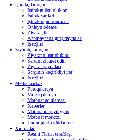
İştirakçılar üçün
İştirakın üstünlükləri
İştirak şərtləri
İştirak üçün müraciət
Onlayn ödəmə
Ziyarətçilər
Azərbaycana giriş qaydalari
İş rejimi
Ziyarətçilər üçün
Ziyarətin üstünlükləri
Sərgini ziyarət edin
Ziyarət qaydaları
Sərginin keçirildiyi yer
İş rejimi
Media мərkəz
Fotoqalereya
Videoqalereya
Mətbuat açıqlaması
Xəbərlər
Mətbuatın qeydiyyatı
Mətbuat mərkəzi
Loqotiplərin yüklənməsi
Xidmətlər
Rəsmi Florist tərəfdaşı
Stend quraşdırma üzrə tərəfdaş