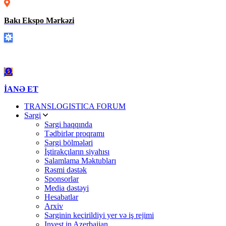
Bakı Ekspo Mərkəzi
Covid-19
İANƏ ET
TRANSLOGISTICA FORUM
Sərgi
Sərgi haqqında
Tədbirlər proqramı
Sərgi bölmələri
İştirakçıların siyahısı
Salamlama Məktubları
Rəsmi dəstək
Sponsorlar
Media dəstəyi
Hesabatlar
Arxiv
Sərginin keçirildiyi yer və iş rejimi
Invest in Azerbaijan