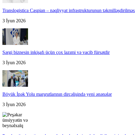
Translogistica Caspian – nəqliyyat infrastrukturunun təkmilləşdirilməsi
3 İyun 2026
Sərgi biznesin inkişafı üçün çox lazımi və vacib fürsətdir
3 İyun 2026
Böyük İpək Yolu marşrutlarının dirçəlişində yeni ənənələr
3 İyun 2026