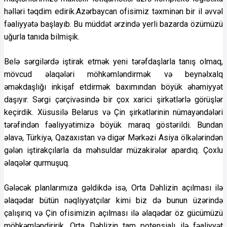
həlləri təqdim edirik.Azərbaycan ofisimiz təxminən bir il əvvəl
fəaliyyətə başlayıb. Bu müddət ərzində yerli bazarda özümüzü
uğurla tanıda bilmişik.
Belə sərgilərdə iştirak etmək yeni tərəfdaşlarla tanış olmaq,
mövcud əlaqələri möhkəmləndirmək və beynəlxalq
əməkdaşlığı inkişaf etdirmək baxımından böyük əhəmiyyət
daşıyır. Sərgi çərçivəsində bir çox xarici şirkətlərlə görüşlər
keçirdik. Xüsusilə Belarus və Çin şirkətlərinin nümayəndələri
tərəfindən fəaliyyətimizə böyük maraq göstərildi. Bundan
əlavə, Türkiyə, Qazaxıstan və digər Mərkəzi Asiya ölkələrindən
gələn iştirakçılarla da məhsuldar müzakirələr apardıq. Çoxlu
əlaqələr qurmuşuq.
Gələcək planlarımıza gəldikdə isə, Orta Dəhlizin açılması ilə
əlaqədar bütün nəqliyyatçılar kimi biz də bunun üzərində
çalışırıq və Çin ofisimizin açılması ilə əlaqədar öz gücümüzü
möhkəmləndiririk. Orta Dəhlizin tam potensialı ilə fəaliyyət