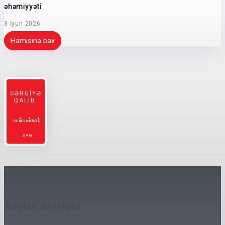
əhəmiyyəti
3 İyun 2026
Hamısına bax
SƏRGİYƏ
QALIB:
GÜN
SAAT
DƏQ
SAN
Saytın xəritəsi