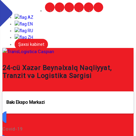
AZ
EN
RU
ZH
Şəxsi kabinet
24-cü Xəzər Beynəlxalq Nəqliyyat,
Tranzit və Logistika Sərgisi
Bakı Ekspo Mərkəzi
Covid-19