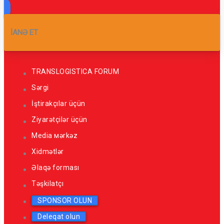
İANƏ ET
TRANSLOGISTICA FORUM
Sərgi
İştirakçılar üçün
Ziyarətçilər üçün
Media мərkəz
Xidmətlər
Əlaqə forması
Təşkilatçı
SPONSOR OLUN
Deleqat olun