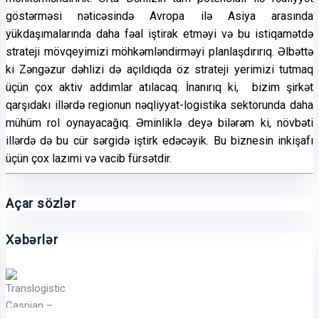
göstərməsi nəticəsində Avropa ilə Asiya arasında
yükdaşımalarında daha fəal iştirak etməyi və bu istiqamətdə
strateji mövqeyimizi möhkəmləndirməyi planlaşdırırıq. Əlbəttə
ki Zəngəzur dəhlizi də açıldıqda öz strateji yerimizi tutmaq
üçün çox aktiv addımlar atılacaq. İnanırıq ki, bizim şirkət
qarşıdakı illərdə regionun nəqliyyat-logistika sektorunda daha
mühüm rol oynayacağıq. Əminliklə deyə bilərəm ki, növbəti
illərdə də bu cür sərgidə iştirk edəcəyik. Bu biznesin inkişafı
üçün çox lazımi və vacib fürsətdir.
Açar sözlər
Xəbərlər