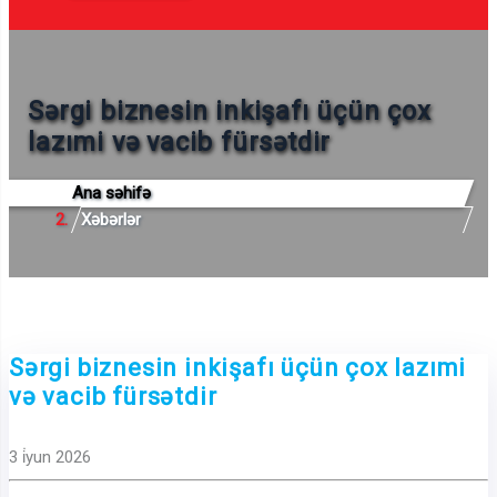
Sərgi biznesin inkişafı üçün çox
lazımi və vacib fürsətdir
Ana səhifə
Xəbərlər
Sərgi biznesin inkişafı üçün çox lazımi
və vacib fürsətdir
3 i̇yun 2026