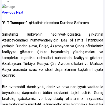
Previous
Next
“GLT Transport” şirkətinin directoru Durdanə Səfərova
Şirkətimiz Türkiyənin nəqliyyat-logistika şirkətinin
Azərbaycandakı nümayəndəliyidir. Baş ofisimiz İstanbulda
yerləşir. Bundan əlavə, Polşa, Azərbaycan və Çində ofislərimiz
fəaliyyət göstərir. Şirkət beynəlxalq yükdaşımaları və
kompleks logistika xidmətləri sahəsində fəaliyyət göstərir.
Azərbaycan, Türkiyə, Rusiya, Çin, Avropa ölkələri və Mərkəzi
Asiya arasında ixrac və idxal daşımalarının təşkilini həyata
keçiririk.
Biz avtomobil, dəmir yolu, dəniz və hava nəqliyyatı vasitəsilə
beynəlxalq daşımaların bütün növlərini təşkil edirik. Geniş
tərəfdaş şəbəkəmiz və beynəlxalq ofislərimiz sayəsində
müştərilərimizə müxtəlif istiqamətlər üzrə kompleks logistika