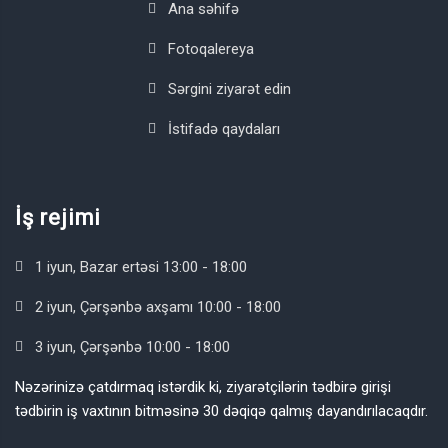
Ana səhifə
Fotoqalereya
Sərgini ziyarət edin
İstifadə qaydaları
İş rejimi
1 iyun, Bazar ertəsi 13:00 - 18:00
2 iyun, Çərşənbə axşamı 10:00 - 18:00
3 iyun, Çərşənbə 10:00 - 18:00
Nəzərinizə çatdırmaq istərdik ki, ziyarətçilərin tədbirə girişi
tədbirin iş vaxtının bitməsinə 30 dəqiqə qalmış dayandırılacaqdır.