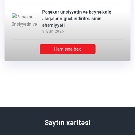
Peşəkar ünsiyyətin və beynəlxalq
əlaqələrin gücləndirilməsinin
əhəmiyyəti
3 İyun 2026
Hamısına bax
Saytın xəritəsi