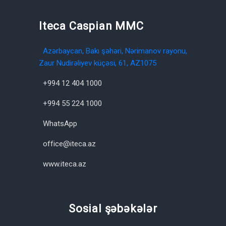
Iteca Caspian MMC
Azərbaycan, Bakı şəhəri, Nərimanov rayonu,
Zaur Nudirəliyev küçəsi, 61, AZ1075
+994 12 404 1000
+994 55 224 1000
WhatsApp
office@iteca.az
www.iteca.az
Sosial şəbəkələr