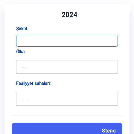
2024
Şirkət:
Ölkə:
Fəaliyyət sahələri:
Stend