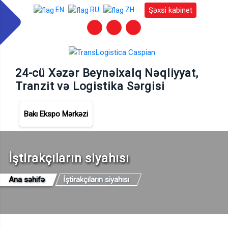
Şəxsi kabinet
EN
RU
ZH
24-cü Xəzər Beynəlxalq Nəqliyyat,
Tranzit və Logistika Sərgisi
Bakı Ekspo Mərkəzi
İştirakçıların siyahısı
Ana səhifə
İştirakçıların siyahısı