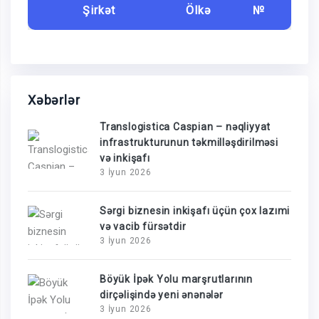
Şirkət
Ölkə
№
Xəbərlər
Translogistica Caspian – nəqliyyat
infrastrukturunun təkmilləşdirilməsi
və inkişafı
3 İyun 2026
Sərgi biznesin inkişafı üçün çox lazımi
və vacib fürsətdir
3 İyun 2026
Böyük İpək Yolu marşrutlarının
dirçəlişində yeni ənənələr
3 İyun 2026