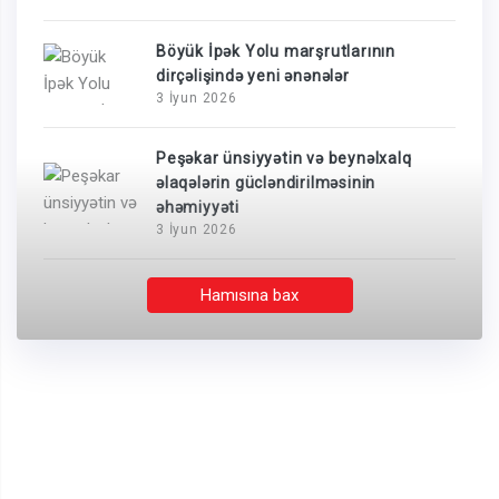
Böyük İpək Yolu marşrutlarının
dirçəlişində yeni ənənələr
3 İyun 2026
Peşəkar ünsiyyətin və beynəlxalq
əlaqələrin gücləndirilməsinin
əhəmiyyəti
3 İyun 2026
Hamısına bax