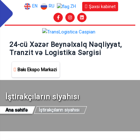
EN
RU
Şəxsi kabinet
ZH
24-cü Xəzər Beynəlxalq Nəqliyyat,
Tranzit və Logistika Sərgisi
Bakı Ekspo Mərkəzi
İştirakçıların siyahısı
Ana səhifə
İştirakçıların siyahısı