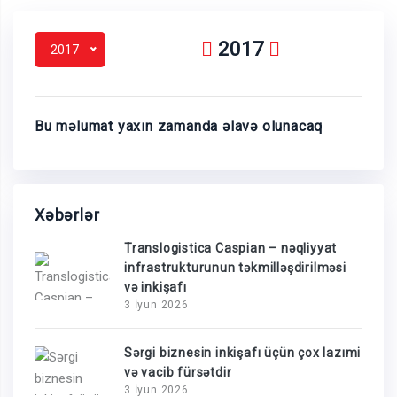
2017
2017
Bu məlumat yaxın zamanda əlavə olunacaq
Xəbərlər
Translogistica Caspian – nəqliyyat
infrastrukturunun təkmilləşdirilməsi
və inkişafı
3 İyun 2026
Sərgi biznesin inkişafı üçün çox lazımi
və vacib fürsətdir
3 İyun 2026