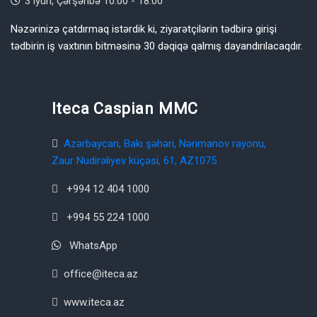
3 iyun, Çərşənbə 10:00 - 18:00
Nəzərinizə çatdırmaq istərdik ki, ziyarətçilərin tədbirə girişi
tədbirin iş vaxtının bitməsinə 30 dəqiqə qalmış dayandırılacaqdır.
Iteca Caspian MMC
Azərbaycan, Bakı şəhəri, Nərimanov rayonu,
Zaur Nudirəliyev küçəsi, 61, AZ1075
+994 12 404 1000
+994 55 224 1000
WhatsApp
office@iteca.az
www.iteca.az