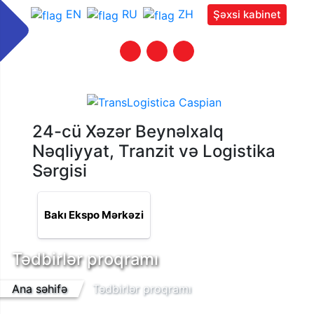
EN
RU
ZH
Şəxsi kabinet
24-cü Xəzər Beynəlxalq
Nəqliyyat, Tranzit və Logistika
Sərgisi
Bakı Ekspo Mərkəzi
Tədbirlər proqramı
Ana səhifə
Tədbirlər proqramı