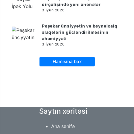
dirçəlişində yeni ənənələr
3 İyun 2026
Peşəkar ünsiyyətin və beynəlxalq
əlaqələrin gücləndirilməsinin
əhəmiyyəti
3 İyun 2026
Hamısına bax
Saytın xəritəsi
Ana səhifə