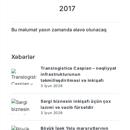
2017
Bu məlumat yaxın zamanda əlavə olunacaq
Xəbərlər
Translogistica Caspian – nəqliyyat
infrastrukturunun
təkmilləşdirilməsi və inkişafı
3 İyun 2026
Sərgi biznesin inkişafı üçün çox
lazımi və vacib fürsətdir
3 İyun 2026
Böyük İpək Yolu marşrutlarının